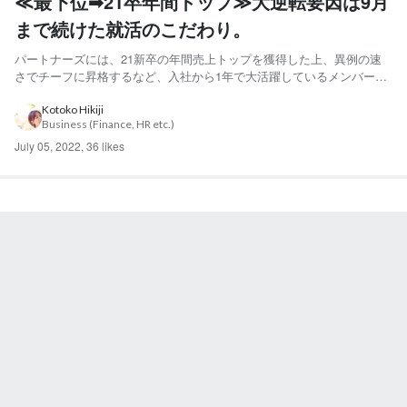
≪最下位➡21卒年間トップ≫大逆転要因は9月
まで続けた就活のこだわり。
パートナーズには、21新卒の年間売上トップを獲得した上、異例の速
さでチーフに昇格するなど、入社から1年で大活躍しているメンバーが
います。 2021年新卒として入社した、中林良太さんです。 しかし、素
晴らしい成績までの道のりは決して平坦ではありませんでした。 初成
Kotoko Hikiji
Business (Finance, HR etc.)
約は同期の中で一番最後。半年以上、売上順位は最下位。...
July 05, 2022
,
36 likes