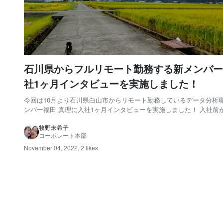
石川県からフルリモート勤務する新メンバー
社1ヶ月インタビューを実施しました！
今回は10月より石川県白山市からリモート勤務しているデータ分析
ンバー福田 真理に入社1ヶ月インタビューを実施しました！ 入社前
後の様子など色々と話を聞きましたので、是非最後までご覧ください(^ ^
じめに インタビューを実施した日は、なんと福田が石川県からナイ
牧野未希子
コーポレート本部
のオフィスに初出社した日！...
November 04, 2022
,
2 likes