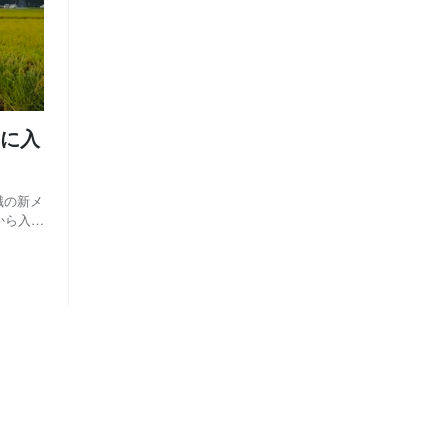
に入
職の新メ
から入社
) は
トレイ