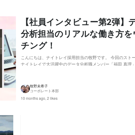
【社員インタビュー第2弾】
分析担当のリアルな働き方を
チング！
こんにちは、ナイトレイ採用担当の牧野です。 今回のスト
ナイトレイで大活躍中のデータ分析職メンバー「福田 真理
紹介したいと思います！ 先にお伝えすると、本ストーリー
見たリスペクトの気持ちを込めたナイトレイメンバーの自慢
く仲間の募集です^_^ 1日の業務の流れやデ...
牧野未希子
コーポレート本部
10 months ago,
2 likes