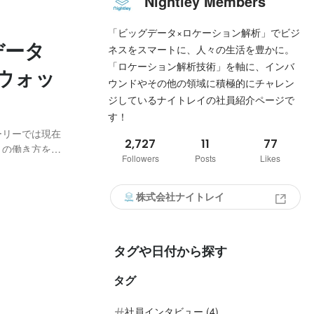
Nightley Members
「ビッグデータ×ロケーション解析」でビジ
データ
ネスをスマートに、人々の生活を豊かに。
「ロケーション解析技術」を軸に、インバ
ウォッ
ウンドやその他の領域に積極的にチャレン
ジしているナイトレイの社員紹介ページで
す！
ーリーでは現在
2,727
11
77
」の働き方をご
Followers
Posts
Likes
は採用担当から
と、一緒に働
株式会社ナイトレイ
タグや日付から探す
タグ
社員インタビュー (4)