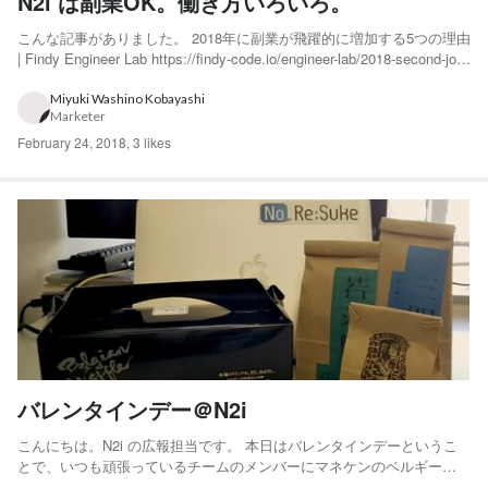
N2i は副業OK。働き方いろいろ。
こんな記事がありました。 2018年に副業が飛躍的に増加する5つの理由
| Findy Engineer Lab https://findy-code.io/engineer-lab/2018-second-job
N2i も、事前にお知らせいただければ副業OKということになっていま
す。 以前社内でアンケートを...
Miyuki Washino Kobayashi
Marketer
February 24, 2018
,
3 likes
バレンタインデー＠N2i
こんにちは。N2i の広報担当です。 本日はバレンタインデーというこ
とで、いつも頑張っているチームのメンバーにマネケンのベルギーワ
ッフル（濃厚ショコラ味）を差し入れしてみました。 先日つぶやいて