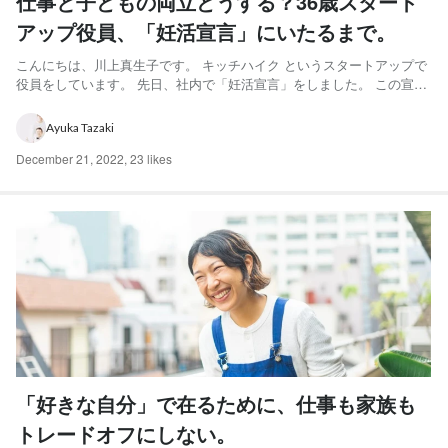
仕事と子どもの両立どうする？36歳スタート
アップ役員、「妊活宣言」にいたるまで。
こんにちは、川上真生子です。 キッチハイク というスタートアップで
役員をしています。 先日、社内で「妊活宣言」をしました。 この宣言
にいたるまで、自分にとってたくさんの葛藤と、長い道のりがありまし
た。仕事も子どもも諦めたくない30代女性の一例として、どなたかの
Ayuka Tazaki
参考になればと、ここまでの歩みを書いてみることにしま...
December 21, 2022
,
23 likes
「好きな自分」で在るために、仕事も家族も
トレードオフにしない。