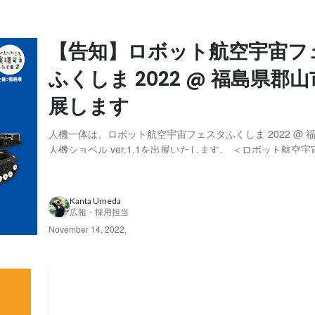
【告知】ロボット航空宇宙フ
ふくしま 2022 @ 福島県郡山
展します
人機一体は、ロボット航空宇宙フェスタふくしま 2022 @ 
人機ショベル ver.1.1を出展いたします。 ＜ロボット航空
くしま 2022 とは＞ ロボット・航空宇宙関連産業の集積・
福島県にて関連製品・技術等が一堂に会する展示会を開催で
は福島県に開発拠点を置...
Kanta Umeda
広報・採用担当
November 14, 2022
,