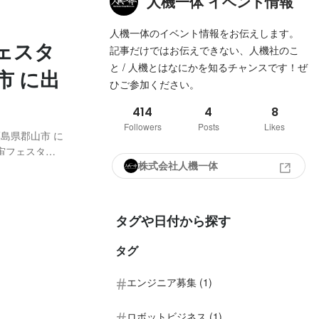
人機一体 イベント情報
人機一体のイベント情報をお伝えします。
ェスタ
記事だけではお伝えできない、人機社のこ
と / 人機とはなにかを知るチャンスです！ぜ
市 に出
ひご参加ください。
414
4
8
Followers
Posts
Likes
福島県郡山市 に
宇宙フェスタふ
株式会社人機一体
振興に取り組む
す。人機一体
タグや日付から探す
タグ
エンジニア募集 (1)
ロボットビジネス (1)