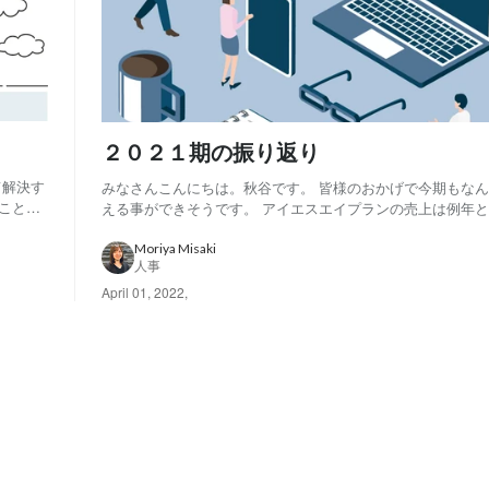
２０２１期の振り返り
て解決す
みなさんこんにちは。秋谷です。 皆様のおかげで今期もな
こと」
える事ができそうです。 アイエスエイプランの売上は例年
は割と
は届きませんでしたが、前年よりプラスとなりグループ全体
例え
ました。 相変わらず絶妙な目標設定だなと思います（笑） 
Moriya Misaki
人事
変わらずのコロナ禍でのスタートとなりまし...
April 01, 2022
,