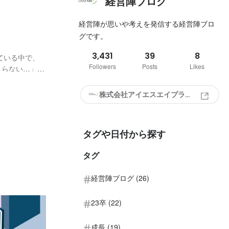
経営陣ブログ
経営陣が思いや考えを発信する経営陣ブロ
グです。
3,431
39
8
ている中で、
Followers
Posts
Likes
まらない…」
が出ない…」
からこそ、やり
株式会社アイエスエイプラン
タグや日付から探す
タグ
経営陣ブログ (26)
23卒 (22)
成長 (19)