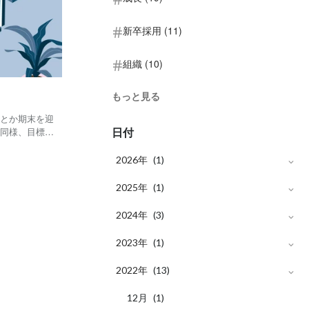
新卒採用 (11)
組織 (10)
もっと見る
んとか期末を迎
日付
と同様、目標に
で２５億を超え
２０２１期も相
2026年
(1)
月
2025年
4
(1)
(1)
月
2024年
4
(1)
(3)
月
2023年
4
(1)
(1)
月
月
2022年
3
4
(1)
(1)
(13)
月
月
12
2
(1)
(1)