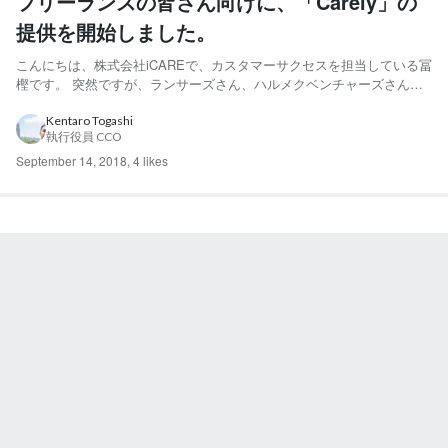
フリーランスの皆さん向けに、「Carely」の
提供を開始しました。
こんにちは、株式会社iCAREで、カスタマーサクセスを担当している冨
樫です。 突然ですが、ランサーズさん、ハルメクベンチャーズさん、
KDDIさんと業務提携をして、弊社プロダクトCarelyをフリーランスの
皆さんに向けて提供開始させていただきました。その名もフリーランス
Kentaro Togashi
執行役員 CCO
向けトータルヘルスケアサービス。 freela...
September 14, 2018
,
4 likes