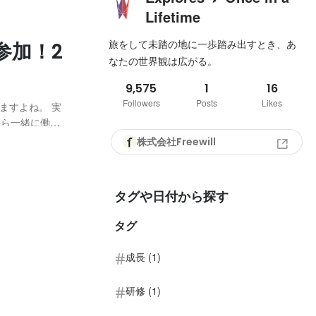
Lifetime
旅をして未踏の地に一歩踏み出すとき、あ
参加！2
なたの世界観は広がる。
9,575
1
16
Followers
Posts
Likes
ますよね。 実
から一緒に働く
少しでも入社す
株式会社Freewill
する40名を超
タグや日付から探す
タグ
成長 (1)
研修 (1)