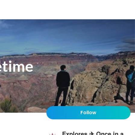
etime
Follow
Explores ✈ Once in a