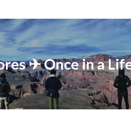
ores ✈ Once in a Lif