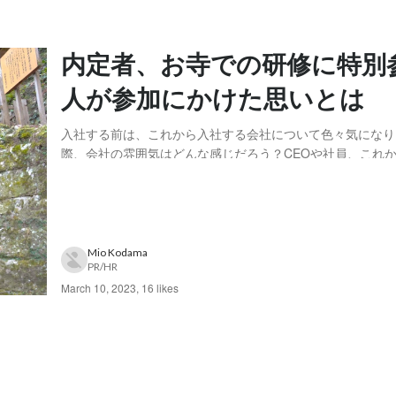
内定者、お寺での研修に特別
人が参加にかけた思いとは
入社する前は、これから入社する会社について色々気になり
際、会社の雰囲気はどんな感じだろう？CEOや社員、これ
人って優しいのかな？ 不安を持つことは当たり前ですが、
る前に解消できるといいですよね。 Freewillにこれから入社
える内定者の内の2名も、同じよう...
Mio Kodama
PR/HR
March 10, 2023
,
16 likes