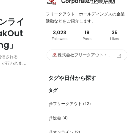
Corporate/企業活動
フリークアウト・ホールディングスの企業
ンライ
活動などをご紹介します。
kOut
3,023
19
35
Followers
Posts
Likes
ing」
株式会社フリークアウト・ホールディングス
度開催される
総会）」が行われまし
大防止のため
ラインでの開
タグや日付から探す
タグ
フリークアウト (12)
総会 (4)
オンライン (2)