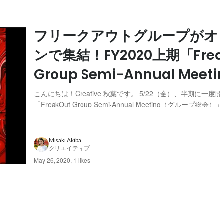
フリークアウトグループがオ
ンで集結！FY2020上期「Frea
Group Semi-Annual Meet
こんにちは！Creative 秋葉です。 5/22（金）、半期に一
「FreakOut Group Semi-Annual Meeting（グループ
た。フリークアウトグループでは新型コロナウイルス感染拡
全社的に原則在宅勤務となっており、今回の総会は全面オン
催と...
Misaki Akiba
クリエイティブ
May 26, 2020
,
1 likes