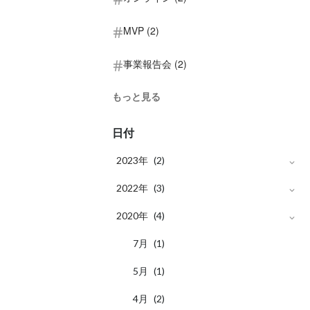
MVP (2)
事業報告会 (2)
もっと見る
日付
2023年
(2)
月
2022年
1
(2)
(3)
月
2020年
10
(1)
(4)
月
月
7
7
(1)
(1)
月
月
6
5
(1)
(1)
月
4
(2)