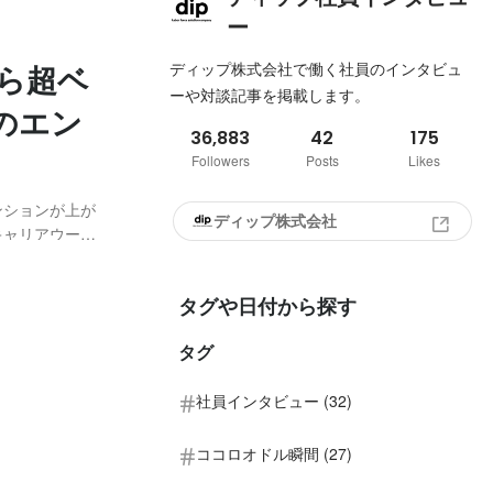
ー
ディップ株式会社で働く社員のインタビュ
ら超ベ
ーや対談記事を掲載します。
のエン
36,883
42
175
Followers
Posts
Likes
ディップ株式会社
に何をやってい
タグや日付から探す
タグ
社員インタビュー (32)
ココロオドル瞬間 (27)