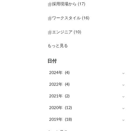
採用現場から (17)
ワークスタイル (16)
エンジニア (10)
もっと見る
日付
2024年
(4)
月
2022年
7
(2)
(4)
月
月
2021年
6
8
(2)
(2)
(2)
月
月
2020年
7
5
(1)
(1)
(12)
月
月
月
2019年
6
1
6
(1)
(1)
(3)
(18)
月
月
10
3
(1)
(4)