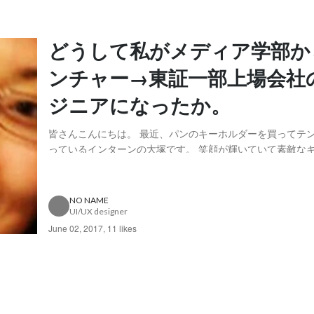
どうして私がメディア学部か
ンチャー→東証一部上場会社
ジニアになったか。
皆さんこんにちは。 最近、パンのキーホルダーを買ってテンションが上が
っているインターンの大塚です。 笑顔が輝いていて素敵なキャリアウーマ
ンエンジニアさん。 システム開発部ナースではたらこプロジェクトマネー
ジャー 山崎麻衣子さんにお話お伺いしました！ 大学時代
たか 私は元々メディア学部という今...
NO NAME
UI/UX designer
June 02, 2017
,
11 likes