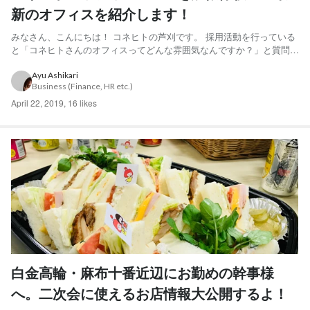
新のオフィスを紹介します！
みなさん、こんにちは！ コネヒトの芦刈です。 採用活動を行っている
と「コネヒトさんのオフィスってどんな雰囲気なんですか？」と質問い
ただくことが多いので、少しでもオフィスの雰囲気が伝わればと思いこ
ちらのブログを書くことにしました！ コネヒトメンバーが活発にコミ
Ayu Ashikari
Business (Finance, HR etc.)
ュニケーションを取れるような空間になっていますので、ぜ...
April 22, 2019
,
16 likes
白金高輪・麻布十番近辺にお勤めの幹事様
へ。二次会に使えるお店情報大公開するよ！