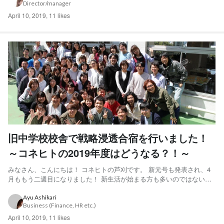
Director/manager
る〜いお誘い。 なんと、あの乃が美の「生」食パンがごそっと...
April 10, 2019
,
11 likes
旧中学校校舎で戦略浸透合宿を行いました！
～コネヒトの2019年度はどうなる？！～
みなさん、こんにちは！ コネヒトの芦刈です。 新元号も発表され、4
月ももう二週目になりました！ 新生活が始まる方も多いのではないで
しょうか・・・？🌸 新生活が始まる＝新年度がはじまる！ そこで、コ
ネヒトでは4月5日（金）に全社合宿を行いました！ ここでは4月1日に
Ayu Ashikari
Business (Finance, HR etc.)
発表された各部署の目的や戦略をメンバ‐皆に納得...
April 10, 2019
,
11 likes