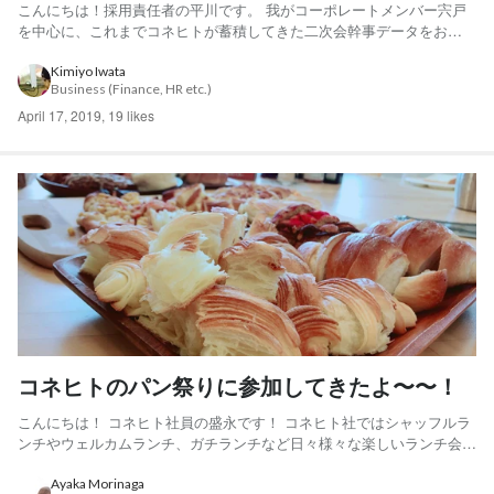
こんにちは！採用責任者の平川です。 我がコーポレートメンバー宍戸
を中心に、これまでコネヒトが蓄積してきた二次会幹事データをお送
りします！ 右：宍戸（慶應卒/26歳 元コンサルの爽やかイケメンボー
イ） 私幸せそうな顔してるな。 渋谷や新宿、東京駅エリアならお店
Kimiyo Iwata
Business (Finance, HR etc.)
選びに困ることないのですが、 いかんせんコネヒトオ...
April 17, 2019
,
19 likes
コネヒトのパン祭りに参加してきたよ〜〜！
こんにちは！ コネヒト社員の盛永です！ コネヒト社ではシャッフルラ
ンチやウェルカムランチ、ガチランチなど日々様々な楽しいランチ会が
行われております。 その中でも、一風変わったランチ会に先日参加し
てきたのでご紹介します（＾Ｏ＾） きっかけは、人事部長からのゆ
Ayaka Morinaga