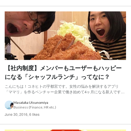
【社内制度】メンバーもユーザーもハッピー
になる「シャッフルランチ」ってなに？
こんにちは！コネヒトの宇都宮です。女性の悩みを解決するアプリ
「ママリ」を作るベンチャー企業で働き始めて4ヶ月になる新人です！
このブログでは、これまで働いていて僕が感じたコネヒトの「ここい
いな！」と思うことをご紹介していきます。社内の様子が、少しでも
Masataka Utsunomiya
Business (Finance, HR etc.)
皆さんに伝わればいいなあと思いますm(。。)m コネヒトの社内制...
June 30, 2016
,
6 likes