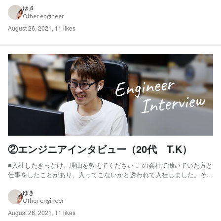
ている使用技術がPHPメインで自分の勉強してきた内容と一致してい
ゆき
Other engineer
る ・HPに記載されていた「システム開発に加えてサーバ構...
August 26, 2021
,
11 likes
②エンジニアインタビュー（20代 T.K）
■入社したきっかけ、理由を教えてください この会社で働いていた方と
仕事をしたことがあり、入ってこないかと誘われて入社しました。その
方も含めて、社員の人間性や技術レベルがわかっていたので、安心でし
た。 ■現在どんな仕事をしていますか？ クライアントとの対応や要件
ゆき
Other engineer
決めの仕事をしていますが、人に伝える難しさを実感してい...
August 26, 2021
,
11 likes