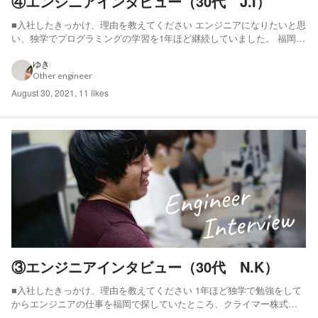
④エンジニアインタビュー（30代 J.I）
■入社したきっかけ、理由を教えてください エンジニアになりたいと思
い、独学でプログラミングの学習を1年ほど継続していました。 福岡に
住んでいたので、福岡内で自分が勉強してPHP（プログラミング言
語）を使った会社を探してる時にクライマーを見つけて応募しました。
ゆき
Other engineer
■現在どんな仕事をしていますか？ PHPを使った既存サ...
August 30, 2021
,
11 likes
③エンジニアインタビュー（30代 N.K）
■入社したきっかけ、理由を教えてください 1年ほど独学で勉強をして
からエンジニアの仕事を福岡で探していたところ、クライマー株式会
社を見つけて応募しました。 応募した理由としては ・HPに掲載され