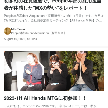
初参戦の社員総会で、People本部の採用担当
者が体感した"MXの勢い"をレポート！
People本部Talent Acquisition〈採用担当〉のMiki（玉井）です。今回は
7月末に行われた、全社員参加型ミーティング【All Hands MTG】の模
様をお届けします♪ ▼MOON-X CAREERSページはこちら▼ この【All
Hands MTG】は年に数回ほど行われており、MOON-X...
Miki Tamai
People本部Talent Acquisition【採用担当】
August 10, 2023
,
18 likes
2023-1H All Hands MTGに初参加！！
こんにちは、エンジニアのNorioです。 今日のストーリーは、私が