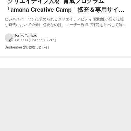
“クリエイティブ人材”育成プログラム
「amana Creative Camp」拡充＆専用サイト
OPEN！
ビジネスパーソンに求められるクリエイティビティ 変動性が高く複雑
な時代において企業に必要なのは、ユーザー視点で課題を抽出して解決
までの道筋を描き、事業やブランド、サービス、体験を自ら生み出すこ
とができる、クリエイティビティあふれる人材ではないでしょうか？
Noriko Tanigaki
Business (Finance, HR etc.)
経団連による「人材育成に関するアンケート」（2019...
September 29, 2021
,
2 likes