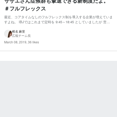
サザエさん症候群も撃退できる新制度だよ。
＃フルフレックス
最近、コアタイムなしのフルフレックス制を導入する企業が増えていま
すよね。 IBJではこれまで定時を 9:45～18:45 としていましたが 営
業、デザイナー、開発、企画、アドバイザー、カウンセラーなどなど職
種も多様化する中 働き方も多様化するため、新たに『フルフレックス
椎名 麻里
広報チーム長
制度』がスタートしました！ IBJのフル...
March 08, 2019
,
36 likes