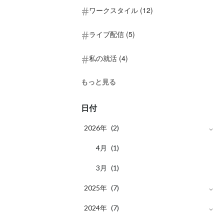
ワークスタイル (12)
ライブ配信 (5)
私の就活 (4)
もっと見る
日付
2026年
(2)
月
4
(1)
月
3
(1)
2025年
(7)
月
2024年
12
(1)
(7)