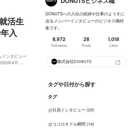
DONUTSビジネス職
DONUTSへの入社の経緯や仕事のようすに
就活生
迫るメンバーインタビューのビジネス職特
集です。
0年入
8,972
28
1,018
Followers
Posts
Likes
らインタビュー
株式会社DONUTS
020年4月 担
マネジメント等を
タグや日付から探す
タグ
社員インタビュー (20)
ココロオドル瞬間 (14)