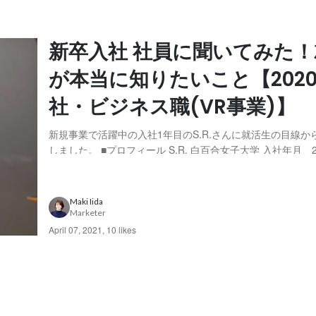
新卒入社 社員に聞いてみた！
が本当に知りたいこと【202
社・ビジネス職(VR事業)】
新規事業で活躍中の入社1年目のS.R.さんに就活生の目線か
しました。 ■プロフィール S.R. 白百合女子大学 入社年月 2
当部署｜職種：社長室｜ビジネス -現在の業務内容について教えてくださ
い 営業ではあるのですが、VRサービスのPR、VTuberの
しています。プ...
Maki Iida
Marketer
April 07, 2021
,
10 likes