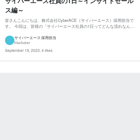
サイバーエース社員の1日～インサイドセール
ス編～
皆さんこんにちは、株式会社CyberACE（サイバーエース）採用担当で
す。 今回は、皆様の「サイバーエース社員の1日ってどんな流れなんだ
ろう？インサイドセールスってどんな働き方しているの？」という質問
にお応えすべく、社員インタビューをしました！ 今回お話を聞いたの
サイバーエース 採用担当
Marketer
は、マーケティンググループにてインサイドセール...
September 19, 2023
,
4 likes