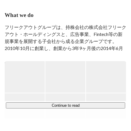
What we do
フリークアウトグループは、持株会社の株式会社フリーク
アウト・ホールディングスと、広告事業、Fintech等の新
規事業を展開する子会社から成る企業グループです。
2010年10月に創業し、創業から3年9ヶ月後の2014年6月
に東証マザーズに上場しました。

インターネット広告のリアルタイム取引を日本で事業化
し、広告取引を人の手からコンピュータ間の取引に変えて
いくことを目指したのが、弊社グループのはじまりです。

コーポレートビジョン「人に人らしい仕事を」掲げ、
2010年の創業以来、高度なテクノロジーにより、人らし
Continue to read
い仕事に価値をもたらす新産業の創成と、より創造的な社
会の啓蒙を推進してきました。

このビジョンを、広告分野に留まらずあらゆる分野におい