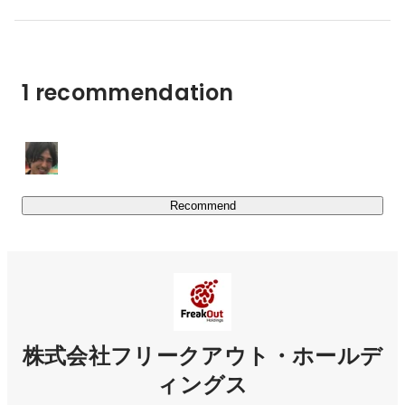
てグローバルに実現すべく、現在世界11ヶ国で展開し成
長を続けています。

■フリークアウトグループ最新topic

1 recommendation
▼フリークアウト・ホールディングス

『フリークアウト・ホールディングスと新生企業投資、技
術優位性のあるグローバルITベンチャー企業を投資対象と
https://www.fout.co.jp/news/pressrelease/pr20190917/
Recommend
『伊藤忠商事との資本業務提携 〜デジタルマーケティン
グ領域における新規サービスの共同開発やアジアを中心と
https://www.fout.co.jp/news/pressrelease/pr20181217/
▼フリークアウト

株式会社フリークアウト・ホールデ
『民放公式テレビポータルサイト「TVer（ティーバ
ー）」等の動画配信サービスの広告マーケットプレイス
ィングス