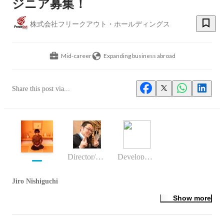
ジニア募集！
株式会社フリークアウト・ホールディングス
Mid-career
Expanding business abroad
Share this post via...
Director/manager
DevelopmentSupportSection
Jiro Nishiguchi
Show more