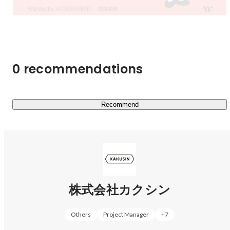
４）SNS / デジタルマーケティング事業

SNS施策を、戦略から企画・制作、運用までを支援してい
ます。

従来のSNS活用という枠から飛び出し、さまざまな先端ツ
0 recommendations
ールを活用しながら「ソーシャルの力」を企業活動に活か
すコンサルティングが特徴です。

Recommend
５）サービスコンサルティング事業 

企業（クライアント）の新規事業・新規ブランドなどの立
ち上げ時に、彼らが考える事業の3年後・5年後のコンセ
プトモデルを制作し、クライアントの事業をクリエイティ
ブ観点から彼らと共に事業を考える、というコンサルティ
ングを行っています。
株式会社カクシン
Others
Project Manager
+
7