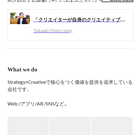
自己紹介とか何書いていいかわからないんで、僕が大切に
している昔話を少しします。

新卒入社半年後の時期で、新卒の割には自分ではそれなり
「クリエイターが自身のクリエイティブを事業価値化できる環境を提供したい」代表太田インタビュー
に仕事ができていると勘違いしていた頃の話。

Takaaki Oota's story
先輩のクリエイターのＡさんに「君の名前は何ていうのか
な？」と突然問われて「太田です」と回答したところ、

「

　そうじゃないよ、君の現時点の名前は『Ａのアシスタン
トディレクター』。

What we do
　クライアントから『太田さんに頼みたい、太田さんだか
Strategy×Creativeで核心をつく価値を提供を追求している
らお願いしたい』と思われるまで、君にはまだ名前はない
会社です。

んだ。

Web /アプリ/AR /SNSなど...

　クライアントにも、一緒に仕事をするクリエイターに
企画から制作まで。

も、君自身の価値を感じてもらうような仕事の仕方をしな
さい。

クライアントの悩みに沿って、本質的な価値提供をしてい
　」

ます。
