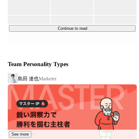
この言葉にグッと来まして、未だにずっと自分の名前探し
１）UX・UIデザイン事業 

をやっています。

Webサイト・スマートフォンアプリなどデジタル分野の
制作において

現時点では、多くの大手のクライアントからご指名で仕事
すべてのプロジェクトが企画の上流工程からプランニング
Continue to read
をもらえるようになってるし、我々がプランニング・プロ
を行い、

デュースできる領域は、いわゆる「デジタルマーケティン
UXの設計からデザイン・実装までを担います。

グ」と呼ばれる領域から「AI・IoT関連のサービスプラン
ニング」、「AR/VR/センサー系などを絡めたMixed Reality
２）DMR（デジタル・ミックスド・リアリティ）事業 

の領域」までデジタル領域でプランニングできない領域は
Team Personality Types
ないと思ってます。

最先端技術を利用したサービス。 

AR・VR・位置情報技術・画像認識技術

一方で、日本・世界の中で僕（というか会社でいいんです
島田 達也
Marketer
ホログラフィック・プロジェクションマッピングなど

が）の名前なんてもちろん認知されていないわけで、世界
で名前を持てるようなクリエイティブカンパニーを目指し
３）地域リブランディング・活性化事業

てこの先まだまだやらないとなと思っていたりします。
日本各地で観光資源や歴史的背景を活かしたリブランディ
ングなど。

プロジェクションマッピングやXRなどの最新デジタル技
術を活用した、

体感型エンターテインメントコンテンツの企画開発や、メ
See more
タバース空間開発などが進行中です。
