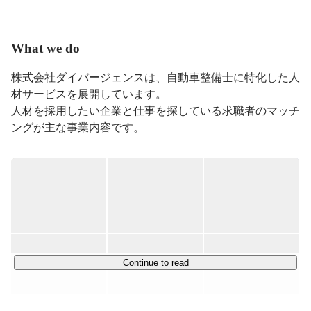
月間10万UUを超える人気サイトへ成長させるも、

大人の事情に巻き込まれサイトをやむなく閉鎖。

2ヶ月程、毎晩星を見上げることで平常心を取り戻す。

What we do
大学卒業後、就職した会社で人材サービスの楽しさと奥
株式会社ダイバージェンスは、自動車整備士に特化した人
深さを知り、

材サービスを展開しています。

2014年に株式会社ダイバージェンスを創業。

人材を採用したい企業と仕事を探している求職者のマッチ
好きなもの：甘くて柔らかいもの

ングが主な事業内容です。

嫌いなもの：ニュウニュウしているもの

気に入っている言葉：「騙されたと思って食べてみてく
優秀な求職者を幅広く集める為に自社で求人サイトを運営
ださい。」
しています。

https://seibishi.me/
優秀な人材をマッチングさせることはもちろん、

Continue to read
・NPO法人メカニックカレッジ：自動車整備士の資格取
https://mechanic-college.or.jp/