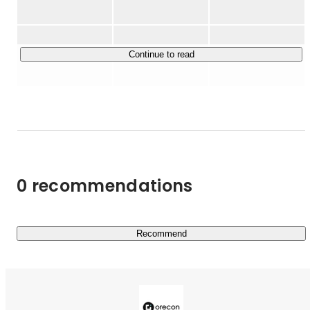
https://orecon.co.jp/staff_blog/jobfair_webinar/
《会社情報》

2013年創業のWEBマーケティング会社。

Continue to read
代表の山本琢磨が中心となり日本全国でビジネス講座の開
催や、情報発信を行っています。

オレコンがクライアントに提供する商品・サービスは、

セミナー、デジタルコンテンツ、オンラインプログラムな
ど多岐に渡ります。

0 recommendations
それぞれのタイトルは異なりますが、どれもすべて

「少ない労力で最大の成果をあげる」という共通のテーマ
に基づいて作られています。

Recommend
＼Wantedly Award Fuze2024にて、運用企業約40,000社の
中からBest100にノミネートされました！／

2022年、2023年に引き続き3年連続で選出されていま