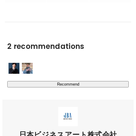
デザイン（Web、動画、グラフィック）・ライティン
２６歳で独立、開業届を出す。

まったく世の中を知らぬまま写真だけで生きる。

グ・テクノロジー（AI、システム）などを扱うクリエイタ
悪い先輩にも出会ったが、良い先輩にもたくさん出会っ
ーやエンジニアも在籍しており、

た。

“コンサルティング”だけでなく、“クリエイティブ”までを
融合した支援をすることで、

４０歳を目標にこの会社の環境を活かして、もっと好き
このような拡大を可能にしてきました。

なことを加速させたい。
2 recommendations
企業の目的はお客さま、従業員、株主、地域社会など、

企業を取り巻く全ての人々を幸せにすることです。

その中でも、最も企業にとって重要な従業員に、

企業の成り立ち、独自の強み、DNAの浸透、ビジョン・
Recommend
方針の浸透、ナレッジの共有などを伝える領域には強みを
持っており、支援の実績数は日本トップクラスです。

この領域の質を高めれば高めるほど、企業の全ての組織課
題に精通し、

企業活動のリアルな情報が蓄積されていきます。

日本ビジネスアート株式会社