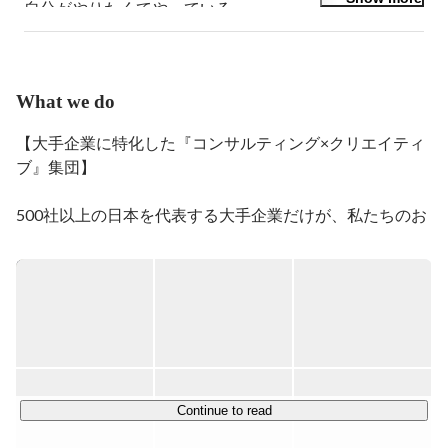
自分がやりたくてやっている。

どれもが自分の成長に繋がっていておもしろい。

現在日本ビジネスアートに所属していることで日本中を
What we do
撮影しにまわり、

日本を創る大手企業のトップメッセージを撮影し続けて
【大手企業に特化した『コンサルティング×クリエイティ
いる。

ブ』集団】

４０歳を目標にこの環境を活かして、もっと好きなこと
をやっていく。

500社以上の日本を代表する大手企業だけが、私たちのお
京都外国語大学フランス語学科卒業時、２００３年は就
客さまです。

職氷河期。

どうせやるなら好きなことに挑戦して３０歳になっても
ブランディング・マーケティング・広報などの幅広い領域
ダメだったらやり直そうと、

で、

好きな写真で挑戦することに決める。

その企業が持つ真の価値や商品サービスを、顧客や社会な
幸い荷物持ちで拾ってもらえる広告写真スタジオがあ
ど企業活動に関わるすべての人たちへ伝え、企業価値をあ
り、

げることが私たちの仕事です。

奈良県山村から京都市中へ片道３時間かけて通う。

Continue to read
「これは将来ネタになる」と思い楽しく通う。

企画立案や実行支援を担うコンサルタントだけでなく、
