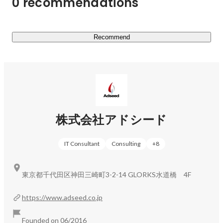
0 recommendations
を世の中にリリースしていきます。

【システムインテグレーション事業】　

Recommend
「エンジニアの実力が年数だけで判断される」ことが多い
SI事業。

育成力と素質を持った人であればたとえ未経験のエンジニ
アでも高いパフォーマンスを発揮できることを証明し、

素質のある人材がエンジニア業界から流出してしまうこと
鈴木 佑允
Web engineer
がなくなる社会を構築していきたいという想いで運営して
株式会社アドシード
います。

IT Consultant
Consulting
+
8
実際に新規サービスの立ち上げから一貫して依頼頂いた
り、プロジェクトの立て直しを依頼されるなど、技術力を
高く評価され「上流から一貫して任せられるプロ集団」と
東京都千代田区神田三崎町3-2-14 GLORKS水道橋 4F
して信頼を頂いています。

https://www.adseed.co.jp
現在、未経験からは難しいとされるSES業界において、
100％プログラミング案件へのアサインと、要員起因によ
Founded on 06/2016
る解約0という状況を作り出すことに成功しております。
