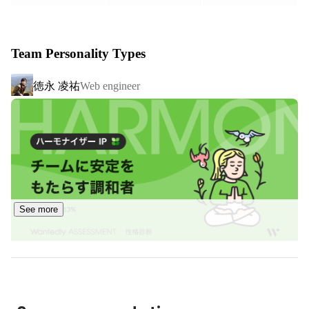
クラウド型のB向け業務効率化システムの開発を行ってい
ます。

Team Personality Types
様々なSaasがリリースされDXが加速されています。

低コストで様々なシステムの導入ができるようになりまし
徳永 凌祐
Web engineer
た。

しかしながら、日本はアメリカに比べて一社当たりのSaas
利用数が1/10程度しかない状態です。

また、日本特有の企業風土や法的な縛りによりDXがうま
くいっていないケースも多くあります。

まだまだDX化の余地が残されているのです。

開発スピードを大幅に伸ばし、コーディングスキルのない
人材でも開発ができるのがノーコードプラットフォームで
See more
す。

日本のDX化をより加速させるため、業務システムを「設
定ベースで開発できる」ノーコードプラットフォームの開
発に着手しました。

Ryota Arai
Web engineer
3年後、5年後のデファクトスタンダードになるシステム