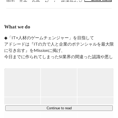
宇宙・天文、化学、ゲーム、鉄道旅など、その時々で分
かりやすくのめり込んできました。

新たなサービスを手掛けることを通して世の中の仕組み
づくりに貢献を感じたく、現在はRuby on Railsを使った
webアプリ開発を中心にプログラミング学習に専念して
What we do
います。

18年間過ごした地元は、雪と共生してきた文化が根付く
◆「IT×人材のゲームチェンジャー」を目指して

まち。度々帰省しては町並みを懐かしむとともに、実家
アドシードは『ITの力で人と企業のポテンシャルを最大限
の黒柴犬を愛でています。
に引き出す』をMissionに掲げ、

今日までに作られてしまったSI業界の間違った認識や悪し
き慣習に変革を起こすべく、事業を展開しております。

人が人にしかできないクリエイティブな仕事に集中できる
環境を整えることで社会の発展に貢献する。そんなクリエ
イティブな人たちを支える存在を目指しつつ、SI業界にお
ける新しい仕組みを構築し続けるゲームチェンジャーの存
在を目指したいと考えています。

Continue to read
【クラウド事業】
