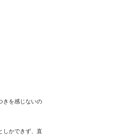
。
つきを感じないの
としかできず、直