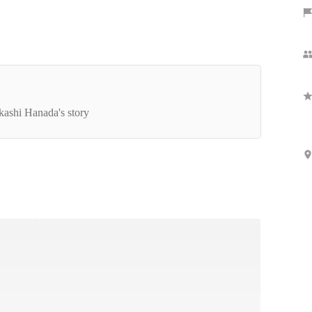
代表インタビュー】お笑い芸人からIT企業の代表
至るまで。ジャンボの創業ストーリーに迫る！
kashi Hanada's story