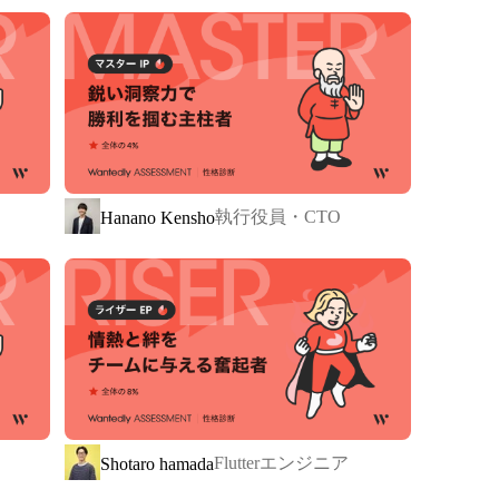
ただいています！
もっと使
ジャンボでは、1年間で最もバリューを体現
作り続け
したメンバーを表彰する「Jambo Value
執行役員・CTO
Hanano Kensho
Award」を開催しています
 LIFE(人生に熱狂を)」。

ること。アプリやプロダクトを通じて、「明日も頑張
。

Flutterエンジニア
Shotaro hamada
利なだけのアプリではありません。使った人が「なん