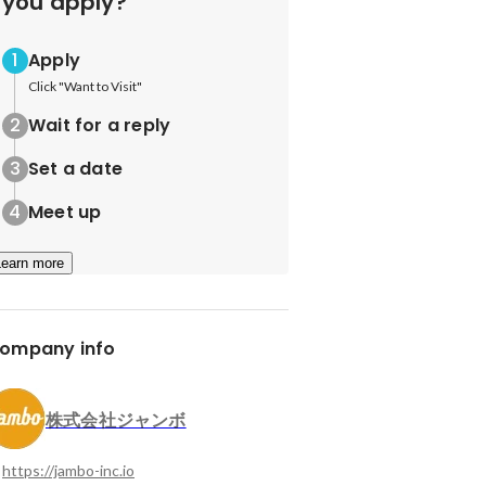
you apply?
Apply
Click "Want to Visit"
Wait for a reply
Set a date
Meet up
Learn more
ompany info
株式会社ジャンボ
https://jambo-inc.io