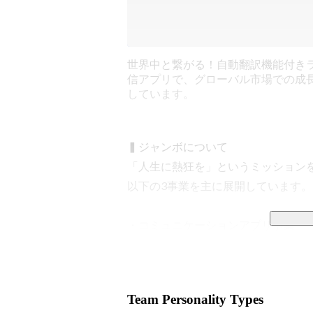
世界中と繋がる！自動翻訳機能付き
信アプリで、グローバル市場での成
しています。
▍ジャンボについて

「人生に熱狂を」というミッションを
以下の3事業を主に展開しています。

・コミュニケーションアプリ事業

・バーチャルビデオ通話事業

・海外展開アプリ事業

Team Personality Types
展開しているアプリは2026年1月時