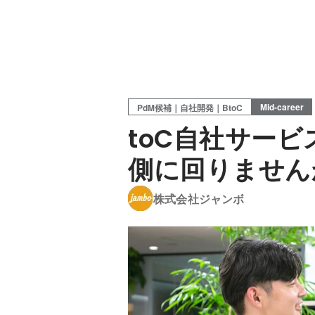
Mid-career
PdM候補｜自社開発｜BtoC
toC自社サー
側に回りません
株式会社ジャンボ