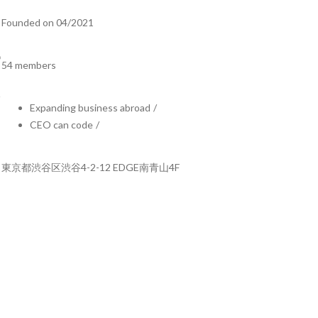
Founded on 04/2021
54 members
Expanding business abroad
/
CEO can code
/
東京都渋谷区渋谷4-2-12 EDGE南青山4F