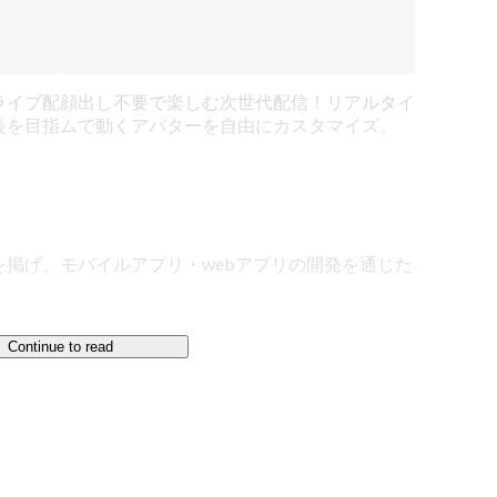
ライブ配
顔出し不要で楽しむ次世代配信！リアルタイ
長を目指
ムで動くアバターを自由にカスタマイズ。
掲げ、モバイルアプリ・webアプリの開発を通じた
Continue to read
点で15以上。会員数は合計1100万人を超えており、