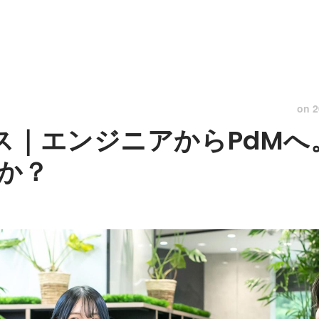
on
2
ビス｜エンジニアからPdM
か？