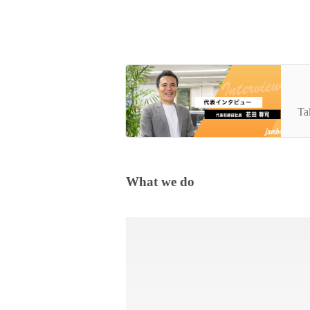
【
に
Ta
What we do