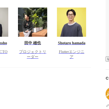
nsho
田中 雄也
Shotaro hamada
CTO
プロジェクトリ
Flutterエンジニ
ーダー
ア
C