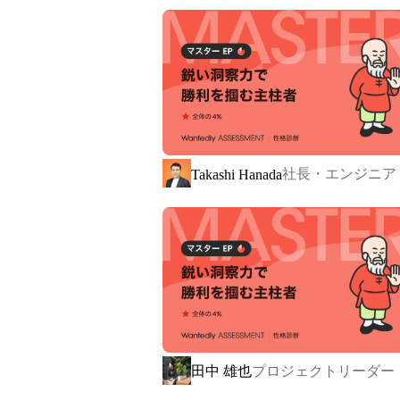
毎日約6万人のユーザーにご利用い
Why we do
世界中の人々が「なんか面白い」「
いたい」と思えるようなサービスを
社長・エンジニア
Takashi Hanada
ます
▍人生に熱狂を

ジャンボのミッションは「PASSION TO
それは、誰かの心が動く瞬間をつく
ろう」と思える体験を届けることです
田中 雄也
プロジェクトリーダー
私たちがつくっているのは、ただ便