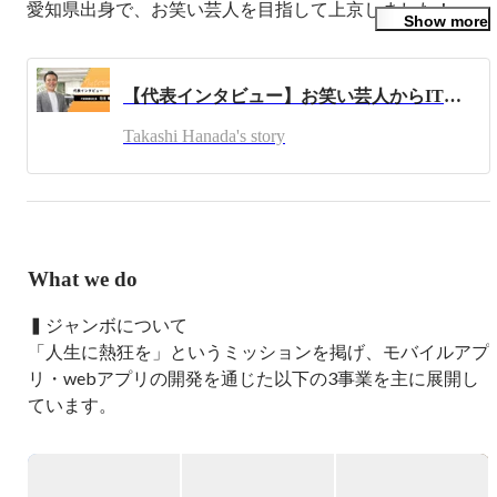
愛知県出身で、お笑い芸人を目指して上京しました！

Show more
その後、未経験からエンジニアに転身し、
Andorid/iOS/Unity/サーバーサイドと様々な分野で自社サー
【代表インタビュー】お笑い芸人からIT企業の代表に至るまで。ジャンボの創業ストーリーに迫る！
ビスを開発し、サービス拡大に伴い2021年4月に株式会社
ジャンボを設立しました。

Takashi Hanada's story
Passion To Life というミッションを掲げ、ジャンボを通じ
て熱狂を届け続けることが僕のビジョンです。

一緒に面白いものを作りませんか？
What we do
▍ジャンボについて

「人生に熱狂を」というミッションを掲げ、モバイルアプ
リ・webアプリの開発を通じた以下の3事業を主に展開し
ています。

・コミュニケーションアプリ事業

・バーチャルビデオ通話事業
