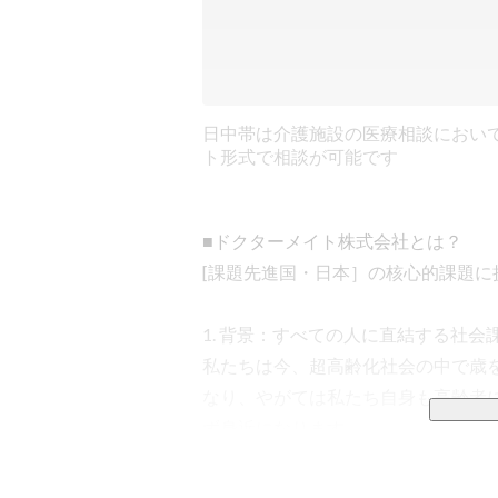
日中帯は介護施設の医療相談におい
ト形式で相談が可能です
■ドクターメイト株式会社とは？

[課題先進国・日本］の核心的課題に
1. 背景：すべての人に直結する社会課
私たちは今、超高齢化社会の中で歳
なり、やがては私たち自身も高齢者
ず身近になります。

その中で日本全体を見ると、令和7年（