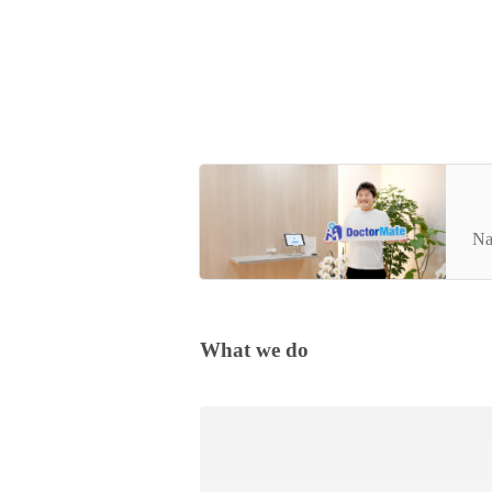
「
間
Na
What we do