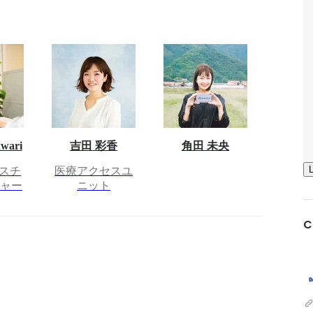
wari
吉田 彩香
角田 未央
スチ
医療アクセスユ
ジャー
ニット
C