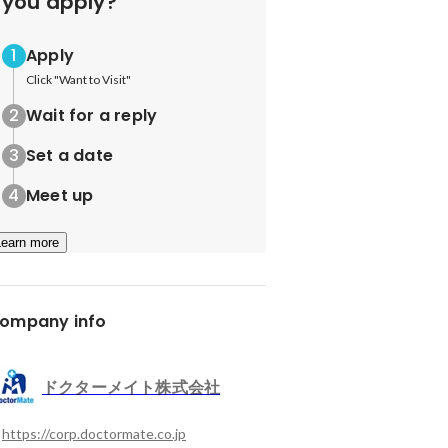
you apply?
Apply
Click "Want to Visit"
Wait for a reply
Set a date
Meet up
Learn more
ompany info
ドクターメイト株式会社
https://corp.doctormate.co.jp