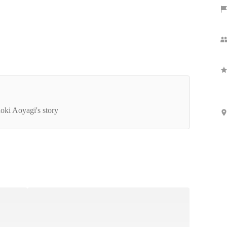
Show more
この指とまれ」の真ん中にいたい 医療と介護の
で掲げ続ける一筋の信念
oki Aoyagi's story