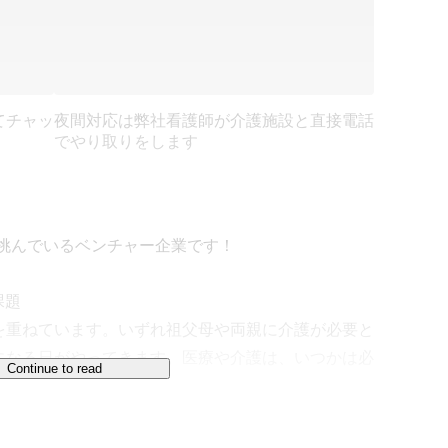
てチャッ
夜間対応は弊社看護師が介護施設と直接電話
でやり取りをします
挑んでいるベンチャー企業です！

題

を重ねています。いずれ祖父母や両親に介護が必要と
になる日がやってきます。医療や介護は、いつかは必
Continue to read
2025年）の見通しでは、約140兆円の社会保障費