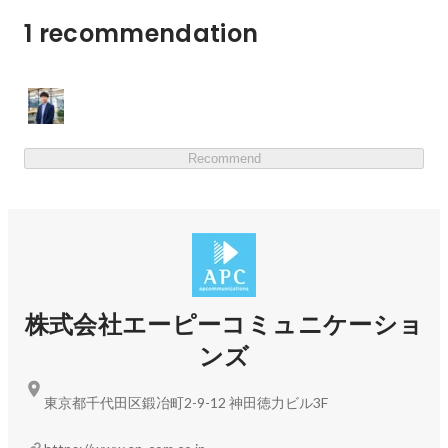
・スキルを掛け合わせて独自価値を作る道

・アーキテクト／リードとして上流に進む道

1 recommendation
■開催場所

といった3つのキャリアパターンを軸に、エンジニアの価
オンライン（GoogleMeet）

値の変化と、実際のキャリア事例を交えて解説、また参加
※ACS事業部は全員がフルリモートかつ約半分が地方在住
者のみなさんとも意見交換を行なっていきたいと考えてい
のため、

ます。

ミートアップもオンラインで開催させていただきます。

Recommend
参照記事：クラウドエンジニア、次の一手をどう打つ？キ
■持ちもの

特にありません。参加費も不要です。

https://techblog.ap-com.co.jp/entry/2026/04/03/190000
手ぶらでご参加ください。

■こんな方へ

■タイムテーブル

・クラウドエンジニアとして、このままのキャリアで良い
19:00 登壇者自己紹介

のか悩んでいる方

株式会社エーピーコミュニケーショ
19:05 ACS事業部紹介

・AIの進化により、自身の市場価値がどう変わるのか不安
ンズ
19:10 トークセッション「技術の賞味期限に左右されない
を感じている方

キャリアのリファクタリング」

・スペシャリスト／掛け算型／マネジメント、どの方向に
東京都千代田区鍛冶町2-9-12 神田徳力ビル3F
19:55 締め

進むべきか整理したい方

※全体で約1時間程度を予定しております

・SRE、Platform Engineering、AI領域など、キャリアの広