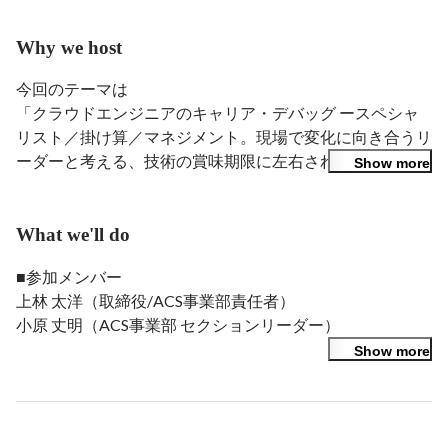
者、炎上案件PM、事業企画、DX推進、戦略立案などを
経て、現在は新たなSIの形としてクラウドネイティブを
Why we host
利用したDX内製化支援の事業を推進中。

日々仲間たちと一緒に「ああでもないこうでもない」と
今回のテーマは

議論し行動し続け、非常に楽しく充実しているこの
「クラウドエンジニアのキャリア・デバッグ ースペシャ
Azureコンテナ事業。今後はこれを更に成長させていき
リスト／掛け算／マネジメント。現場で変化に向き合うリ
たいです。

ーダーと考える、技術の賞味期限に左右されないキャリア
Show more
日本CTO協会個人会員・PMI日本支部ポートフォリオ／
のリファクタリングトーク」です。

プログラム研究会所属
AIの進化により、エンジニアに求められる役割は大きく変
What we'll do
化しています。 またその変化のスピードは早く、すべて
■参加メンバー

を計画してキャリアを描くことが不可能な時代になってい
上林 太洋（取締役/ACS事業部責任者）

ます。 この激動の時代においては、単に技術を磨くだけ
小原 丈明（ACS事業部 セクションリーダー）

でなく、「どの方向にキャリアを伸ばすか」という意思決
Show more
定こそが、これまで以上に重要になっています。

https://inky-mole-9d2.notion.site/ACS-
本イベントでは、

2572244bdc88808f836dfd4c0eb6259b#25b2244bdc888
・スペシャリストとして専門性を深める道

06e9bafcbae3e3fff60