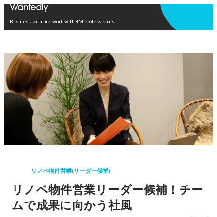
Open in app
Business social network with 4M professionals
リノベ物件営業(リーダー候補)
リノベ物件営業リーダー候補！チー
ムで成果に向かう社風