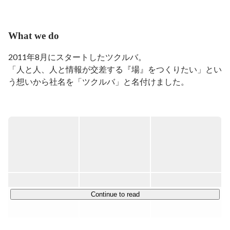
組みを学ぶ。

リノベーションへの探求心と営業経験から、

2016年からはグループ内設計部門で顧客とプランナーを
What we do
つなぐ仕事、物件探しから住宅ローンのサポートまで一
括して行う営業として活動。

2011年8月にスタートしたツクルバ。

2018年、株式会社ツクルバのカウカモ事業部へjoin
「人と人、人と情報が交差する『場』をつくりたい」とい
う想いから社名を「ツクルバ」と名付けました。

「場の発明を通じて欲しい未来をつくる」というミッショ
ンのもと、デザイン・ビジネス・テクノロジーをかけあわ
せた場のデザインを行っています。

主な事業として、中古・リノベーション 住宅の流通プラ
ットフォーム「カウカモ(cowcamo)」や「ウルカモ」の企
画・開発・運営、カウカモエージェントサービス事業をお
こなっております。

Continue to read
【ツクルバのVISIONとVALUE】

VISION　住まいの「もつ」を自由に。「かえる」を何度
でも。
