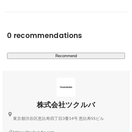
TSUKURUBA 5VALUES　正々堂々と誇れる仕事をしよう 
/ お客さまの課題を最短で解決しよう / できる理由を考え
よう / すぐ決めて、すぐやろう / 大きなことを最高のチー
ムで

0 recommendations
【カウカモ(cowcamo)について】

■オンライン・オフラインを融合し、一貫したサービス体
験を提供

Recommend
理想の暮らしをイメージする「メディア」、住まい探しの
「エージェント」、理想の住まいを形にする「デザイン」
の3つを軸に、暮らしの妄想から、購入や住み始めるまで
のサポート、住み替えまで一貫した購入体験を実現を提
供。さらに、cowcamoで購入した物件を売却し、住み替
えをするというリピーターもおり、お客様との高いエンゲ
株式会社ツクルバ
ージメントを実現しています。

東京都渋谷区恵比寿四丁目3番14号 恵比寿SSビル
■リノベーション時代の住宅流通プラットフォームへ

物件データの他に、問い合わせデータ・顧客データなど不
https://tsukuruba.com