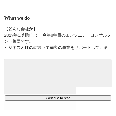
そして、余った時間で楽しい日々を過ごしたい。

という気持ちを持って日々暮らしています。

What we do
ゴリゴリのエンジニアマインドを持った人間です。

【どんな会社か】

ボードゲーム、麻雀大好き
2019年に創業して、今年8年目のエンジニア・コンサルタ
ント集団です。

ビジネスとITの両観点で顧客の事業をサポートしていま
す。

【事業内容や特徴】

■「ITコンサルティング・エンジニアリング」サービス

経営方針に合わせ、今必要なものをよりシンプルに実現
し、未来を見据えてシステムを設計・開発

・IT戦略のグランドデザイン・要件定義・チームビルディ
ングサポート

Continue to read
・顧客に寄り添った技術選定・ベンダー選定・技術顧問サ
ポート

・フルスクラッチでのシステム開発（要件定義・設計・開