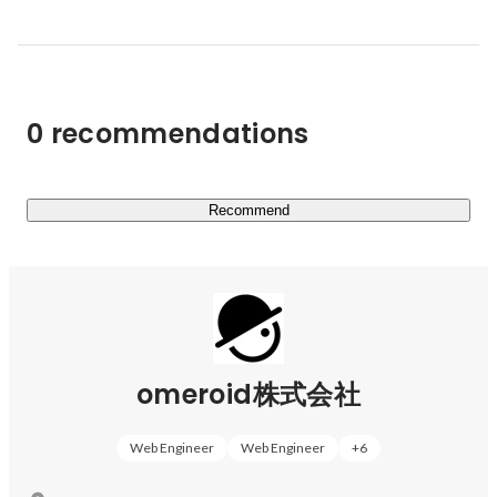
発・テスト・運用保守等）

・DXに向けたシステム導入支援・体制づくり

■「戦略・業務コンサルティング」サービス

0 recommendations
戦略策定フェーズから、データ駆動経営を実現するための
効果的・効率的なデジタル化を伴走支援

・新規事業の立案・企画・グランドデザイン

・データ活用による顧客提供価値向上、生産性向上実現
Recommend
の”絵” とロードマップ策定

・システム、データアーキテクチャ設計

omeroid株式会社
Web Engineer
Web Engineer
+
6