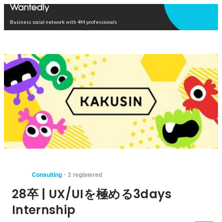
Open in app
Business social network with 4M professionals
Consulting
2 registered
28卒 | UX/UIを極める3days
Internship