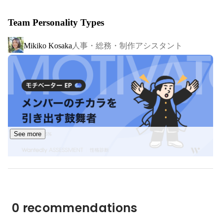
・ソーシャルコミュニケーション事業

Team Personality Types
・XR（AR・VR・MR）事業

・地域リブランディング事業

人事・総務・制作アシスタント
Mikiko Kosaka
など幅広い事業領域を展開しています。

【お取引先 / 案件の例】

幅広い領域のナショナルクライアント様と、直商流でお取
引を多数させていただいております。

◆一部上場大手物流企業のDX支援

See more
◆大手IT企業 新事業企画支援

◆世界的人気キャラクターのデジタルプロモーション

◆国内大手化粧品ブランド デジタルマーケティング支援

◆世界的ラグジュアリーブランド デジタルマーケティン
グ制作

◆アメリカ映画配給会社 プロモーションイベント演出
0 recommendations