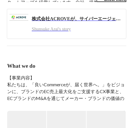
タートアップを経営しています。自社・提携ブランド含め
て既に50以上のECを常時運用しています。Wantedlyでは、
主に弊社で一緒にお仕事していただけたらと思う方にお声
株式会社ACROVEが、サイバーエージェント・キャピタル及びイーストベンチャーズを引受先とする第三者割当増資を実施。
がけさせて頂いております。
Shunsuke Arai's story
What we do
【事業内容】

私たちは、「良いCommerceが、届く世界へ。」をビジョ
ンに、ブランドのEC売上最大化をご支援するCX事業と、
ECブランドのM&Aを通じてメーカー・ブランドの価値の
最大化を目指すECロールアップ事業、その他EC企業のオ
ペレーションを最適化するソフトウェア・サービスの開
発・提供など複数事業を展開するECコングロマリットで
す。
