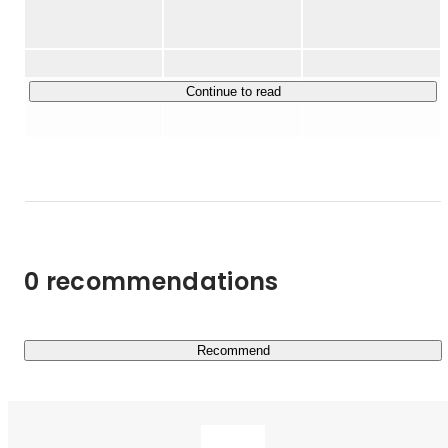
「CX事業」は、ブランドのEC売上向上をワンストップで
支援いたします。これまで累計約400社の企業を支援、約
300％の売上成長を実現してきました。

Continue to read
「ECロールアップ事業」は、ECブランドのM&Aを通じて
ブランドの価値の最大化を目指します。CX事業を通じて
培ってきた知見を生かし、人的リソース不足、資金不足、
マーケティングノウハウ不足、もしくは事業承継等で悩ま
れているEC・D2Cブランドの買収を通して、譲り受けた
ブランドのバリューアップを実現、より多くの消費者様に
商品を届けていく事業です。

0 recommendations
株式会社ACROVEはCX事業とECロールアップ事業を同時
に展開することで、

両事業間のシナジー効果による顧客貢献性の高いサービス
Recommend
を提供し、ブランドの成長を支援します。