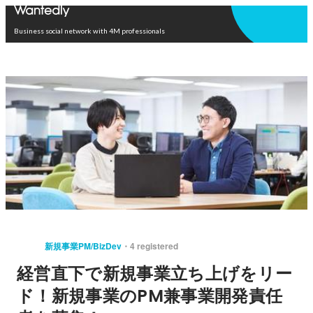
Open in app
Business social network with 4M professionals
新規事業PM/BizDev
4 registered
経営直下で新規事業立ち上げをリー
ド！新規事業のPM兼事業開発責任