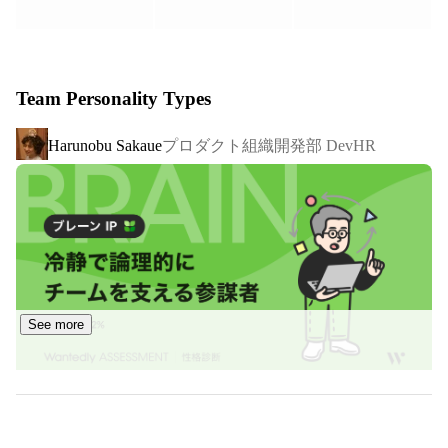
指しています。

三峰結華・樋口円香。

ライブがあれば日本全国どこにでも飛ぶ。

【会社概要】

趣味開発は基本的にアイマス関連。アイマスx技術の同
人合同誌を頒布した経験もアリ。
■設立：2012年6月26日

Team Personality Types
■社員数：244名（2025年6月時点）

■代表取締役： 黒﨑 賢一／筑波大学（情報学群）在学中に
プロダクト組織開発部 DevHR
Harunobu Sakaue
TOKIUM創業

■資本金（準備金含）：1億円（累計調達額 66億円）

■住所：

東京本社：東京都中央区銀座6丁目18-2 野村不動産銀座ビ
ル 12F

　東銀座駅から徒歩3分、銀座から徒歩7分、新橋駅から
徒歩12分

大阪支社：大阪府大阪市北区鶴野町4-11 朝日プラザ梅田 
See more
2F

　梅田 駅から徒歩6分

【社員情報　※2025年6月末時点】

■平均年齢：31歳
