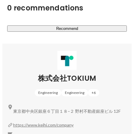
0 recommendations
【提供サービス】

▼経理AIエージェント「TOKIUM」

　あらゆる経理“作業”から、人々を解放する。

Recommend
https://www.keihi.com/
▼クラウドサービス

　経理業務の効率化をワンプラットフォームで実現しま
す。

　・スマホでペーパーレス化ができる経費精算クラウド
「TOKIUM経費精算」

株式会社TOKIUM
　・請求書のペーパーレス化を実現する請求書受領クラウ
ド「TOKIUMインボイス」

Engineering
Engineering
+
6
　・あらゆる国税関係書類をこれひとつで管理
「TOKIUM電子帳簿保存法」

　・スキャン不要で紙と電子の契約書を一元管理
東京都中央区銀座６丁目１８−２ 野村不動産銀座ビル 12F
「TOKIUM契約管理」

https://www.keihi.com/company
　・請求書をオンライン上で作成し送付作業の手間を削減
「TOKIUM請求書発行」
