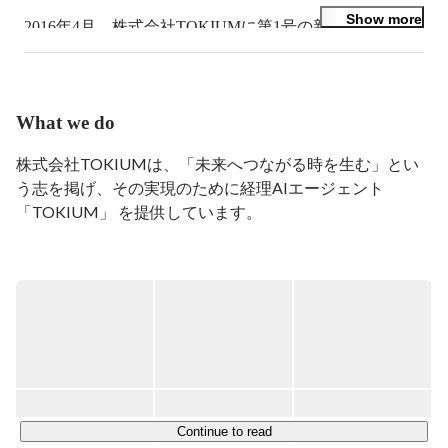
Show more
2016年4月、株式会社TOKIUMに第1号の新卒として入
社し、エンジニアとしてのキャリアをスタート。

入社して数ヶ月、当時のAndroid開発チームのリーダー
が転職し、なし崩し的にリードエンジニアの立場へと昇
格する。

What we do
2016年夏頃、組織が崩壊し人員不足に陥ったWeb開発チ
ームに、Rails・JavaScriptともに未経験だったにも関わ
株式会社TOKIUMは、「未来へつながる時を生む」とい
らず突っ込まれ、死ぬ気でキャッチアップをする。

う志を掲げ、その実現のために経理AIエージェント
「TOKIUM」 を提供しています。

会社が瀕死の状態から復活を遂げた後は、積極的に外部
のイベントへの参加・登壇を重ね、外の世界から貪欲に
知識を収集すること、またITの世界で自分がどの位置に
この経理AIエージェントは、10年以上かけて培った「人
いるのか定期的に確認をすることを意識している。

力×テクノロジー」の知見を活かした新しい形のBtoBプロ
ダクトです。

プログラミング言語は、特にKotlinを愛している。2020
AIと経理のプロスタッフが連携し、お客様に代わって自律
年のGWにはKotlinのContributorにもなった(該当Pull 
的に経理作業を実行。

Request: https://github.com/JetBrains/kotlin/pull/3362)。その
他Ktorやkotlin-wrappers等、Kotlin製のフレームワーク・
これにより、あらゆるビジネスパーソンが定型業務から解
ライブラリにいくつかcommitをしている。

放され、より付加価値の高い業務に集中できる時間を生み
出すことで、日本全体の生産能力向上に貢献することを目
Continue to read
アイドルマスターが大好き。担当は速水奏・真壁瑞希・