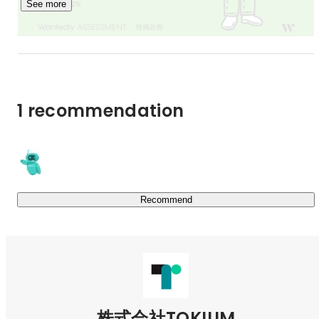
See more
2F

　梅田 駅から徒歩6分

【社員情報　※2025年6月末時点】

■平均年齢：31歳

1 recommendation
【提供サービス】

▼経理AIエージェント「TOKIUM」

　あらゆる経理“作業”から、人々を解放する。

https://www.keihi.com/
Recommend
▼クラウドサービス

　経理業務の効率化をワンプラットフォームで実現しま
す。

　・スマホでペーパーレス化ができる経費精算クラウド
「TOKIUM経費精算」

　・請求書のペーパーレス化を実現する請求書受領クラウ
ド「TOKIUMインボイス」

株式会社TOKIUM