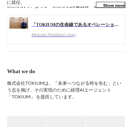
に就任。

Show more
TOKIUMインボイス、TOKIUM経費精算、家計簿アプリ
Dr.Wallet、領収書入力基盤等を開発。

「TOKIUMの生命線であるオペレーション部とは」という質問に答えます！TOKIUMのビジネスインフラを実現する部署の内情とは？？
レシートポストのPMFまでインフラからフロントエンドま
で一通り開発していました。

Motoshi Nishihira's story
現在は開発組織と人力のオペレーション組織のマネジメン
トを行っています。

自律的に成長できる組織を目指します。
What we do
株式会社TOKIUMは、「未来へつながる時を生む」とい
う志を掲げ、その実現のために経理AIエージェント
「TOKIUM」 を提供しています。

この経理AIエージェントは、10年以上かけて培った「人
力×テクノロジー」の知見を活かした新しい形のBtoBプロ
ダクトです。
