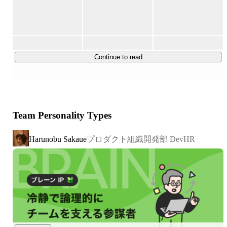
AIと経理のプロスタッフが連携し、お客様に代わって自律
的に経理作業を実行。

これにより、あらゆるビジネスパーソンが定型業務から解
放され、より付加価値の高い業務に集中できる時間を生み
出すことで、日本全体の生産能力向上に貢献することを目
Continue to read
指しています。

【会社概要】

■設立：2012年6月26日

Team Personality Types
■社員数：244名（2025年6月時点）

■代表取締役： 黒﨑 賢一／筑波大学（情報学群）在学中に
プロダクト組織開発部 DevHR
Harunobu Sakaue
TOKIUM創業

■資本金（準備金含）：1億円（累計調達額 66億円）

■住所：

東京本社：東京都中央区銀座6丁目18-2 野村不動産銀座ビ
ル 12F

　東銀座駅から徒歩3分、銀座から徒歩7分、新橋駅から
徒歩12分

大阪支社：大阪府大阪市北区鶴野町4-11 朝日プラザ梅田 