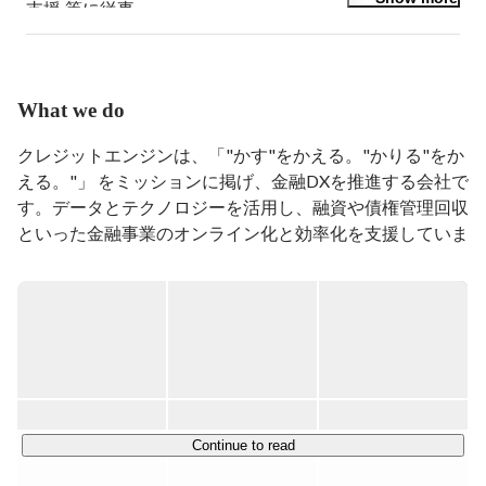
支援 等に従事。

その後、フリーランスのエンジニアとして、ブロックチ
ェーン関連事業を行うスタートアップなど複数の企業に
参画し、会計税務の知識及び経験も活かしながら、ビジ
ネスも分かるエンジニアとして活躍。

What we do
クレジットエンジンではサービス開発全般を担当。

好きな言語はPython。
クレジットエンジンは、「"かす"をかえる。"かりる"をか
える。"」 をミッションに掲げ、金融DXを推進する会社で
す。データとテクノロジーを活用し、融資や債権管理回収
といった金融事業のオンライン化と効率化を支援していま
す。

2017年にオンライン融資サービス「LENDY」を提供開始
後、「CE Loan」や「CE Collection」など融資や債権回収
のサービスを展開しています。本サービスが新たな融資や
債権回収の調達手段となり、借り手が負荷なく迅速に借入
を行うことができる、新しい社会インフラにしたいと考え
ております。

Continue to read
弊社サービスは三菱UFJ銀行や、みずほ銀行をはじめとす