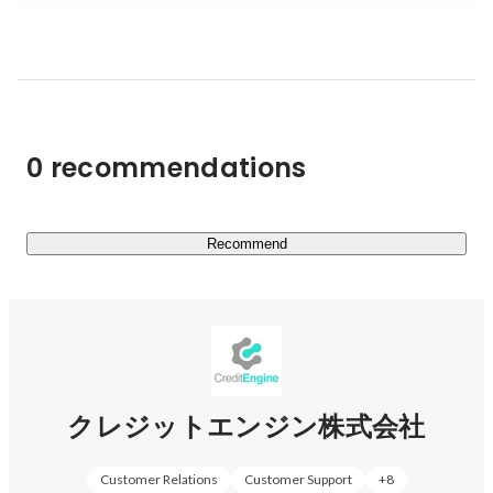
る日本を代表する金融機関に導入されており、シリーズB
までに累計約20億円の資金を調達。

その後の功績も評価いただいた結果、2024/11からPayPay
株式会社の完全子会社となりました。今後はクレジットエ
ンジンの事業をより拡大させていくことを目指し、
PayPayグループの一員として、大きなシナジーを生み出
0 recommendations
Recommend
クレジットエンジン株式会社
Customer Relations
Customer Support
+
8