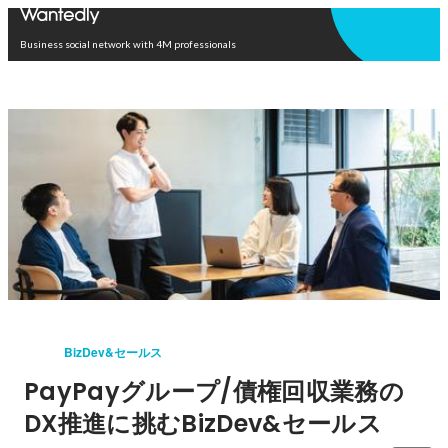
Open in app
Business social network with 4M professionals
BizDev&セールス
PayPayグループ/債権回収業務の
DX推進に挑むBizDev&セールス