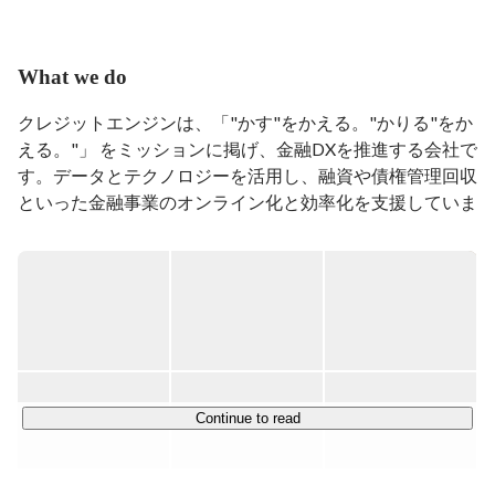
在学時には現地のベンチャー キャピタルでのインター
ンや、仮想現実(AR)関連技術のスタートアップに参画 
。

What we do
帰国後国内ベンチャー企業に入社し、B2BSaaSサービス
の営業や事業開発などに従事。

クレジットエンジンは、「"かす"をかえる。"かりる"をか
好きな言語はノルウェー語。
える。"」 をミッションに掲げ、金融DXを推進する会社で
す。データとテクノロジーを活用し、融資や債権管理回収
といった金融事業のオンライン化と効率化を支援していま
す。

2017年にオンライン融資サービス「LENDY」を提供開始
後、「CE Loan」や「CE Collection」など融資や債権回収
のサービスを展開しています。本サービスが新たな融資や
債権回収の調達手段となり、借り手が負荷なく迅速に借入
を行うことができる、新しい社会インフラにしたいと考え
ております。

Continue to read
弊社サービスは三菱UFJ銀行や、みずほ銀行をはじめとす
る日本を代表する金融機関に導入されており、シリーズB
までに累計約20億円の資金を調達。
