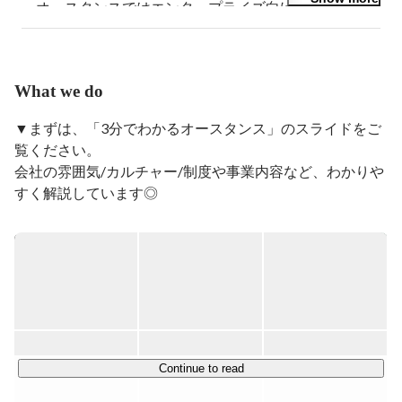
・オースタンスではエンタープライズ向けにB2Bマー
ケ/インサイドセールス/フィールドセールスを行い、現
在はシニアDX事業部マーケティングチームリーダーに
従事。
What we do
▼まずは、「3分でわかるオースタンス」のスライドをご
覧ください。

会社の雰囲気/カルチャー/制度や事業内容など、わかりや
https://speakerdeck.com/ostance/3fen-dewakaruzhu-shi-
hui-she-osutansu-c76d3ea3-8f54-4f23-8270-
37c55872066d
■【2C事業】趣味人倶楽部 

会員数42万人の中高年限定SNSを運営しています。 

約3万件の趣味のコミュニティや日常をシェアする日記を
通じて､同世代の仲間と出会うことができ､年間10万人が
Continue to read
自主的にお出かけをしているサービスです。
