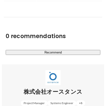
■ 【2B事業】シニアDX推進サービス　

会員42万人の趣味人倶楽部会員データ、シニアDXラボに
よるシニア研究によるナレッジを活用し、大企業の役員、
経営企画、新規事業開発室に対してコンサルティング/シ
ステム開発/集客・グロース支援/CRM設計/CSサポート/調
0 recommendations
査リサーチ/ユーザー共創など一気通貫してサービス提供
を行っています。

主要取引先：三菱UFJ信託銀行、日本ロレアル、味の素、
サントリーウエルネス、日本たばこ産業等

Recommend
■【2G事業】自治体連携

健康/学び領域で、地方自治体と連携し、中高年向けオン
ラインスクールの立ち上げや、地域団体や施設の管理や、
健康データの取得など、健康寿命の延伸に繋がる取り組み
を、官民連携で取り組んでいます。

株式会社オースタンス
●国内最大級のシニアマーケットカンファレンス「Aging 
Project Manager
Systems Engineer
+
8
Energy Conference2024」開催
