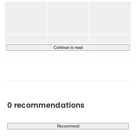
Nexilの最大の特徴は、『常に変化と革新を』追求し、独
自の方法で、市場やお客さまのニーズに本当に必要とされ
るサービスを創造・提供し続けることです。

常に新しいビジネス戦略を考え、感動を生み出すことに情
熱を注いでいます。

▍主要事業：20代のキャリアを加速させる「楽楽転職」

Continue to read
弊社の主要事業の一つである「楽楽転職」は、20代の正
社員未経験人材に特化した転職サポートサービスです。

高卒者や大学中退者、正社員経験がない方の転職支援に強
みを持ち、若年層のキャリアの選択肢を広げることで、日
本の人材不足問題の解決に貢献しています。

私たちは、一人ひとりが自らの可能性を信じ、最適なキャ
リアを描けるよう、ITと人材の両面から徹底的に支援して
0 recommendations
います。

▍Nexilを突き動かす3つの価値観と成長文化

この挑戦を支えるのは、Nexilが大切にする以下の価値観
Recommend
です。
