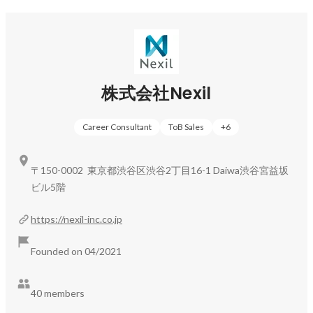
• 『まずは、何事も挑戦してみる』 

代表の鈴木をはじめ、Nexilには失敗を恐れず、次々と新
しい挑戦を後押しする文化が根付いています。

私たちは「仕事はゲーム」という理念のもと、常にチャレ
株式会社Nexil
ンジ精神を持って取り組み、変化を楽しみながら自らの可
能性を切り拓くことで、会社と個人の成長を最大化できる
Career Consultant
ToB Sales
+
6
と信じています。

• 『当事者意識を持つ』

〒150-0002 東京都渋谷区渋谷2丁目16-1 Daiwa渋谷宮益坂
 Nexilでは、新入社員でも社長に直接意見ができるほど、
ビル5階
社長との距離が近いフラットな組織です。

立場や役職に関係なく、メンバー全員が会社の代表として
https://nexil-inc.co.jp
の自覚を持ち、会社と個人の成長にコミットすることを
「当事者意識」と呼び、パワフルな組織を目指していま
Founded on 04/2021
す。

40 members
• 『迅速なレスポンス、時流にあわせた行動の選択』 
