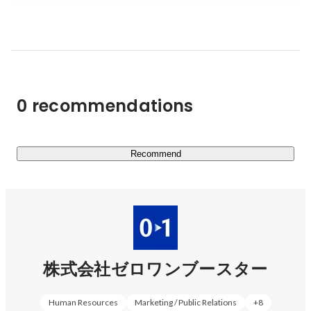
行ってきました。 

▼事業拡大中！

　その他VCの設立（ベンチャー投資）や大企業向けベン
チャー留学などの事業も行うなど、事業領域の拡大をして
います。 

0 recommendations
◎01Boosterが国内外スタートアップ投資に向けた１号フ
ァンドを組成

Recommend
https://prtimes.jp/main/html/rd/p/000000465.000016550.ht
ml
◎ゼロワンブースターがスタートアップスタジオ 
「01Booster Studio」 を新設

https://prtimes.jp/main/html/rd/p/000000455.000016550.ht
株式会社ゼロワンブースター
ml
Human Resources
Marketing / Public Relations
+
8
2023年10月より新オフィスとなっております！
