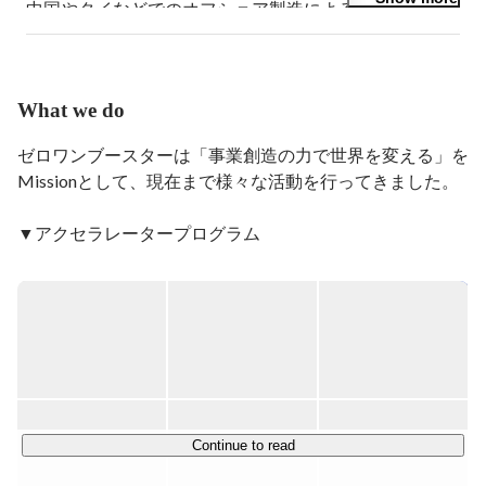
中国やタイなどでのオフショア製造によるデザイン白物
家電の商品企画を担当。村田製作所にて、北米向け技術
営業、米国半導体ベンダーとの国際アライアンス、
Motorolaの全世界通信デバイス技術営業に携わり、その
後、同社の通信分野のコーポレートマーケティングにて
What we do
全社戦略策定を実施。スマートフォン広告のIT Startupで
あるNobot社に参画、Marketing Directorとして主に海外
ゼロワンブースターは「事業創造の力で世界を変える」を
展開、イベント、マーケティングを指揮、同社のKDDI
Missionとして、現在まで様々な活動を行ってきました。

グループによるバイアウト後には、M&Aの調整を行
い、海外戦略部部長としてKDDIグループ子会社の海外
▼アクセラレータープログラム

展開計画を策定。現在は01Boosterにてコーポレートア
　民間大手企業・行政とベンチャー・スタートアップをお
クセラレーター・事業創造アクセラレータを運用すると
共にアジアを中心とした国際的な事業創造プラットフォ
つなぎし、相互に足りない部分を補い合うことで、事業の
ームとエコシステム構築を目指している。日本国内の行
成長を加速する「アクセラレータープログラム」を実施し
政や大学を含む、多数の講演やワークショップ実施の実
ています。

績あり。
▼起業家育成プログラム

　起業家や社内の事業開発担当者を育成するアクティブラ
ーニングプログラム「01Dojo」の運営などを「イノベー
Continue to read
ションを起こせる社会の実現」 というビジョンのもと、