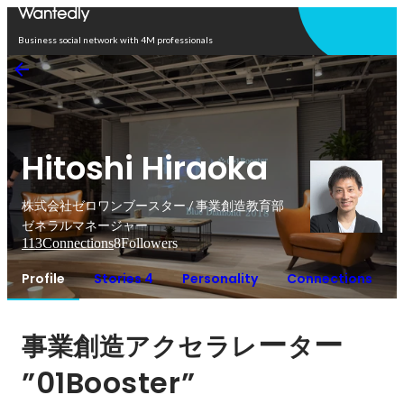
Open in app
Business social network with 4M professionals
Hitoshi Hiraoka
株式会社ゼロワンブースター / 事業創造教育部
ゼネラルマネージャー
113
Connections
8
Followers
Profile
Stories 4
Personality
Connections
ー
ー 
事業創造アクセラレ
タ
”01Booster”