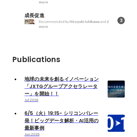
more
成長促進
3
Recommended by
Hiroyuki Ishikawa
and
2
more
Publications
地球の未来を創るイノベーション
「JXTGグループアクセラレータ
ー」を開始！！
Jul 2018
6/5（火）19:15- シリコンバレー
発！ビッグデータ解析・AI活用の
最新事例
Jun 2018