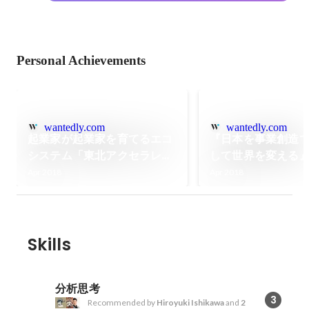
Personal Achievements
wantedly.com
wantedly.com
起業家が起業家を育てるエコ
『日本を事業創造
システム「東北アクセラレー
して世界を変える
ター」
るゼロワンブースタ
Apr 2018
Apr 2018
間に迎え入れたい
Skills
分析思考
3
Recommended by
Hiroyuki Ishikawa
and
2