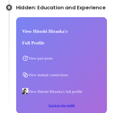
Hidden: Education and Experience	
View Hitoshi Hiraoka's
Full Profile
View past posts
View mutual connections
View Hitoshi Hiraoka's full profile
Log in to view profile