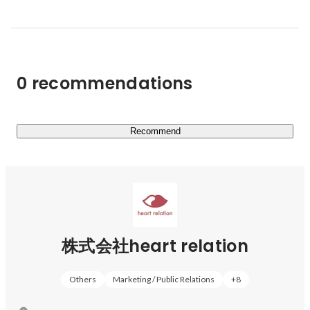
##Our Brands

01.Her lip to / ハーリップトゥ

0 recommendations
小嶋陽菜がクリエイティブディレクターをつとめるアパレ
ルブランド。

普段のワードローブでありながら、生地の素材やラインに
こだわり、

Recommend
女性たちの日常に自然と溶け込む気品と華やかさをHer lip 
toは提案します。

02.Her lip to BEAUTY / ハーリップトゥビューティ

小嶋陽菜がプロデューサーを務めるビューティブランド。

自分に向き合う時間の大切さをテーマに“触れていたくな
株式会社heart relation
る肌”、そして“好きな香りを纏う”ことに着目し、心地よ
く気品あふれるフレグランス・ボディケアアイテムを展開
Others
Marketing / Public Relations
+
8
しています。
