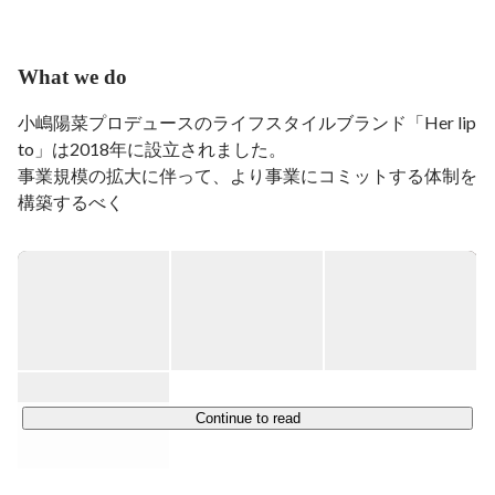
What we do
小嶋陽菜プロデュースのライフスタイルブランド「Her lip 
to」は2018年に設立されました。

事業規模の拡大に伴って、より事業にコミットする体制を
構築するべく

2020年1月に株式会社heart relationを創業。

自身のファッションセンスを活かしたアパレルラインが好
評を得た後、

美容フリークでもある彼女が“クリーンビューティ”にスポ
ットを当てたビューティライン「Her lip to BEAUTY」を
発足。

22年7月にHer lip toを展開するコンセプトストア「House 
Continue to read
of Herme」のオープンと

同年9月、ランジェリーブランド「ROSIER by Her lip to」
をローンチしました。
