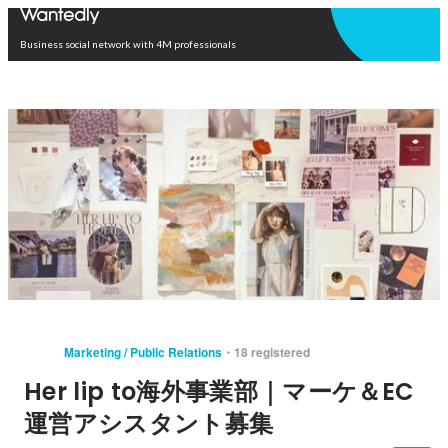
Open in app
Business social network with 4M professionals
Marketing / Public Relations
18 registered
Her lip to海外事業部｜マーケ＆EC
運営アシスタント募集