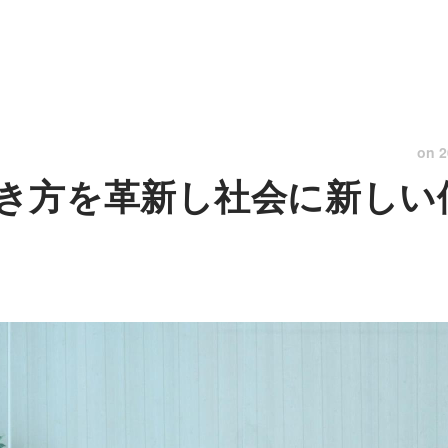
on
2
き方を革新し社会に新しい