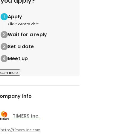
you apply?
Apply
Click "Want to Visit"
Wait for a reply
Set a date
Meet up
Learn more
ompany info
TIMERS inc.
http://timers-inc.com