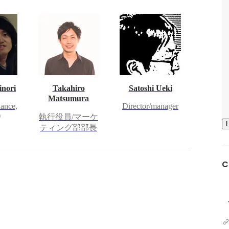
inori
Takahiro
Satoshi Ueki
Matsumura
nance,
Director/manager
)
執行役員/マーケ
ティング部部長
C