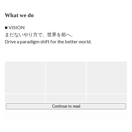
What we do
■ VISION

まだないやり方で、世界を前へ。

Drive a paradigm shift for the better world.

■ MISSION

 ｢プロフェッショナル・テック｣で、次の常識をつくる。

Be the Professional-Tech Company.

プロフェッショナルだからできること。専⾨知とテクノロ
ジーで、社会に貢献する。

弁護士ドットコム株式会社は、人々と専門家をつなぐポー
タルサイト「弁護士ドットコム」「税理士ドットコム」
Continue to read
「BUSINESS LAWYERS」、契約マネジメントプラットフ
ォーム「クラウドサイン」など多岐にわたるサービスを提
供しています。
