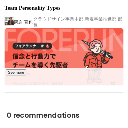
Team Personality Types
弁護士ドットコムのミッション・ビジョン、運営サービ
クラウドサイン事業本部 新規事業推進部 部
https://www.bengo4.com/corporate/careers/
唐岩 直也
長
See more
0 recommendations