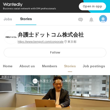
Open in app
Business social network with 0M professionals
Stories
Jobs
弁護士ドットコム株式会社
https://www.bengo4.com/corporate
東京都
Follow
Home
About us
Members
Stories
Job postings
弁護士ドットコム株式会社