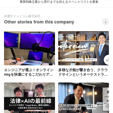
事業戦略立案から実行までを担えるスペシャリストを募集
弁護士ドットコム株式会社
Other stories from this company
エンジニアが選ぶ！オンライン
多様な才能が響き合う、クラウ
mtgを快適にするこだわりアイ
ドサインというオーケストラ
テム特集
で、変革を奏でる仲間を求む。
【事業部インタビューVol.2】／
執行役員 クラウドサイン事業本
部 本部長 根垣昂平