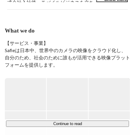
式会社入社後、モバイルビジネスを立ち上げる。2010年
モーションポートレートに入社し、ビジネス開発・アプ
リ企画（CMO）を経験。2014年セーフィー株式会社創
業(CEO)　
What we do
【サービス・事業】

Safieは日本中、世界中のカメラの映像をクラウド化し、
自分のため、社会のために誰もが活用できる映像プラット
フォームを提供します。

カメラをはじめとした、あらゆる映像デバイスとインター
ネットを繋ぎデータ化することで、ひとりひとりが日々の
意思決定をスピーディーかつ効果的に行うことができる。

今いるその場で世界を見渡せる次の時代をつくります。

Safieは映像、クラウド、そしてAI技術を駆使し、人々の
Continue to read
「第3の眼」となることで、
