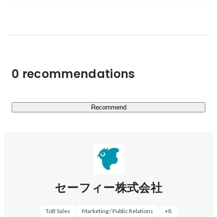
自己の理想を追求し、実現できる未来をつくっていきま
す。

サービスの使用用途も下記のように幅広くお使いいただい
ております。

・防犯・監視カメラ用途

0 recommendations
・遠隔での映像確認による、人手不足対策、業務効率化推
進

・AIによる映像解析を用いた、映像データのマーケティン
グ活用

Recommend
業界ごとに特化した営業組織「第1ビジネスユニット（サ
ービス・小売業界）/ 第2ビジネスユニット（建設業界・
製造業・設備系）」で現場課題を深堀しつつ、開発本部/
企画本部が一体となった、"創る" 組織で高品質・適正価
格の「映像ソリューション」をスピード感を持って提供
セーフィー株式会社
し、あらゆる産業の現場のDXを実現します。

ToB Sales
Marketing / Public Relations
+
8
【Topic】
