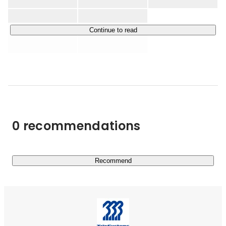
事業部としての昨年度の売り上げは15億円！安定した働
き方で未経験からエンジニアを目指せます。

Continue to read
▍SI事業部

システム構築に関わる全般的な設計・実装・テスト業務及
び、オープン系システム・Webアプリケーションを要件
定義から運用・保守までワンストップで対応しています。

一人ひとり身に着けたいスキルやキャリアプランに沿っ
て、参画できる案件を提案いたします。

0 recommendations
▍業務領域

金融機関や情報通信・公共機関がメインとなっておりま
す。

さまざまな業界の開発において、一つのプロジェクトごと
Recommend
に設計からテストまで携わることが多く、総合的なスキル
発展を目指すことができます。希望があれば、経験を積
み、リーダーやPM、経営側のマネジメントに携わるチャ
ンスもあります！