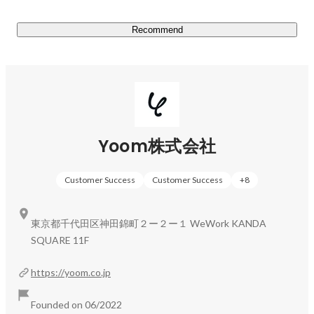
Recommend
エンジニア
MOHRI YUKA
Yoom株式会社
Customer Success
Customer Success
+
8
東京都千代田区神田錦町２ー２ー１ WeWork KANDA
SQUARE 11F
https://yoom.co.jp
Founded on 06/2022