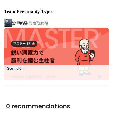
国内での利用社数は40,000社を超えており直近の事業成長
Team Personality Types
率は300%以上を達成しており、今後は日本だけでなくグ
ローバルにサービスを展開し、世界中で退屈な仕事から
波戸﨑駿
代表取締役
人々に時間を取り戻すことを目指しています。

https://x.gd/sAt7Y
See more
エンジニア
KOTARO FURUICHI
0 recommendations