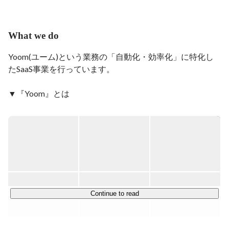
ます！

同志社大学を卒業後、新卒で株式会社じげんに入社後、
What we do
3年目から基幹事業である求人事業部の事業責任者に就
任。

Yoom(ユーム)という業務の「自動化・効率化」に特化し
2度のM&Aや大手通信会社との事業提携を実施後、株式
たSaaS事業を行っています。

会社TimeTechnologiesを設立。

2022年に株式会社ブレインパッドへTimeTechnologies社
▼『Yoom』とは

の株式を譲渡し、Yoom株式会社を設立。
YoomはAPI・RPA・OCR・AIなどの様々な自動化技術を
ノーコードで組み合わせることで、事務作業をはじめとす
る日々のデスクワークを誰でも簡単に自動化することがで
きるハイパーオートメーションツールです。

「業務効率化」にど真ん中のサービスで、セールスなどの
フロント業務から、人事・労務・経理といったバックオフ
Continue to read
ィスまで、あらゆるデスクワークを自動化することができ
ます。
