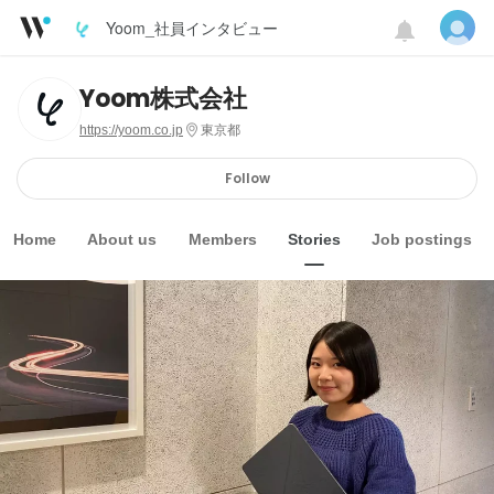
Yoom_社員インタビュー
Yoom株式会社
https://yoom.co.jp
東京都
Follow
Home
About us
Members
Stories
Job postings