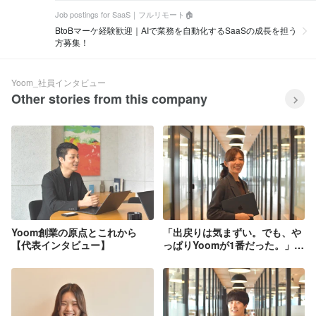
Job postings for SaaS｜フルリモート🏠️
BtoBマーケ経験歓迎｜AIで業務を自動化するSaaSの成長を担う
方募集！
Yoom_社員インタビュー
Other stories from this company
Yoom創業の原点とこれから
「出戻りは気まずい。でも、や
【代表インタビュー】
っぱりYoomが1番だった。」─
育児で一度離れた私が、戻って
きた理由【社員インタビュー】