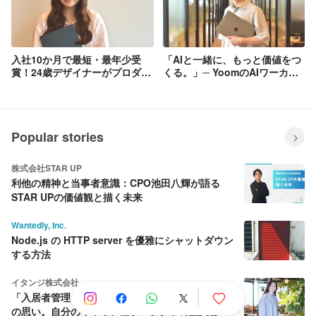
入社10か月で最短・最年少受
「AIと一緒に、もっと価値をつ
賞！24歳デザイナーがプロダク
くる。」─ YoomのAIワーカー
トを塗り替えた半期【GODイン
機能を支えるパパエンジニア
タビュー】
【社員インタビュー】
Popular stories
株式会社STAR UP
利他の精神と当事者意識：CPO池田八輝が語る
STAR UPの価値観と描く未来
Wantedly, Inc.
Node.js の HTTP server を優雅にシャットダウン
する方法
イタンジ株式会社
「入居者管理くん」PdM、導入企業の課題解決へ
の思い。自分のキャリアはプロダクトの拡大と共