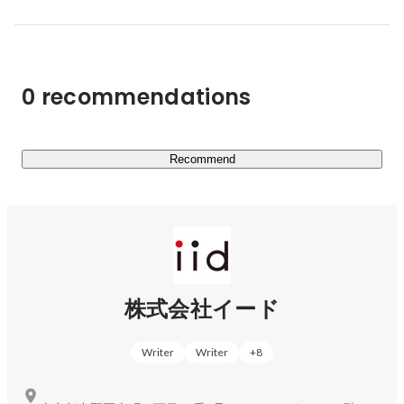
＜代表的な運営メディア＞

■RBB TODAY：ブロードバンド総合ニュースサイト（ 
rbbtoday.com ）

0 recommendations
■レスポンス：自動車総合ニュースサイト（ response.jp ）

■インサイド：ゲーム総合ニュースサイト（ inside-
games.jp ）

■シネマカフェ：国内外の映画・セレブ情報（ 
Recommend
cinemacafe.net ）

■リセマム：教育の総合情報サイト（ resemom.jp ）

■アニメ！アニメ！：総合アニメニュースサイト（ 
animeanime.jp ）

【リサーチ事業：CS（クリエイターソリューション）事
株式会社イード
業】

定量・定性・海外調査など幅広いリサーチ・コンサルティ
Writer
Writer
+
8
ングメニューにより、お客様のマーケティング課題を解決
しています。

＜代表的なサービス事例＞
