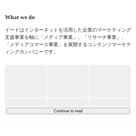
What we do
イードはインターネットを活用した企業のマーケティング
支援事業を軸に「メディア事業」、「リサーチ事業」、
「メディアコマース事業」を展開するコンテンツマーケテ
ィングカンパニーです。

※現在、新卒採用では「メディア事業」でのみ募集を行っ
ています。

【メディア事業：CP（クリエイタープラットフォーム）
事業】

各ジャンルに深く特化した約80の自社メディアの企画・
開発・運営を行っています。

今後はさらにメディア数を100、200と伸ばし、次世代の
Continue to read
メディア・コングロマリットとなることを目指していま
http://www.iid.co.jp/services/media/