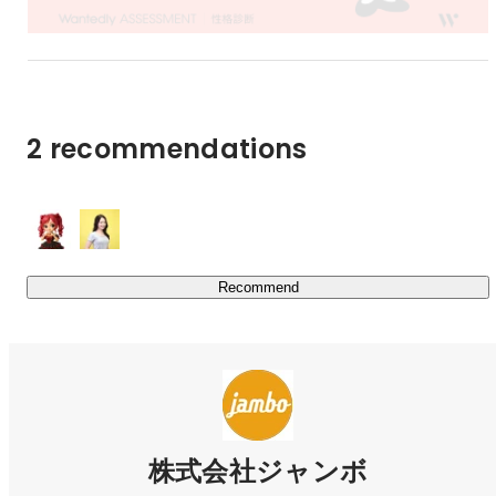
Rei Hashimoto
Other designer
2 recommendations
Recommend
Tsuzuka Ito
HR
株式会社ジャンボ