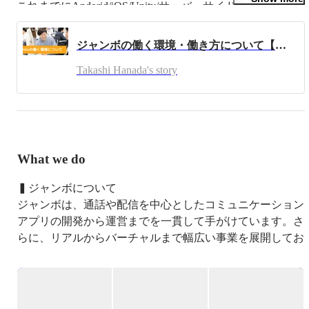
これまでにAndorid/iOS/Unity/サーバーサイドエンジニアと
して自社サービスを開発。

サービス拡大に伴い2021年4月に株式会社ジャンボを設
ジャンボの働く環境・働き方について【会社紹介】
立。
Takashi Hanada's story
What we do
▍ジャンボについて

ジャンボは、通話や配信を中心としたコミュニケーション
アプリの開発から運営までを一貫して手がけています。さ
らに、リアルからバーチャルまで幅広い事業を展開してお
り、最近ではコミュニケーションアプリの海外市場への展
開にも力を入れています。

サービス自体はリリースしてから10年ほど経過してるも
のもあり、事業拡大により2021年4月に会社を設立しまし