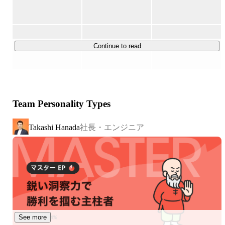
た！

▍運営コンテンツについて

毎日約6万人のユーザーにご利用いただいています。現
Continue to read
在、会員数は合計1100万人を超えており、モバイルアプ
リやWebアプリを含む15以上のアプリケーションを展開
しています。

Team Personality Types
▍チームについて

社員数は50名(うち女性12名)ほどで、開発スタッフ(エン
社長・エンジニア
Takashi Hanada
ジニア)と運営スタッフ(カスタマーサクセス・マーケタ
ー・デザイナー)の比率は 5 : 5 です。

サービスの拡大に伴うい今回デザイナー職の募集に至りま
した。
See more